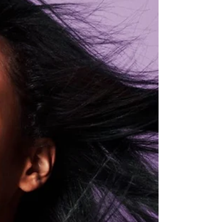
apariencia
El ácido glicólico y el polihidroxiácido
componen el nuevo Micellar Gentle Peeling
Water de Garnier. El uso de ácidos en la
rutina del...