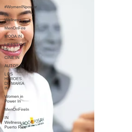
#WomenINpower
IN
Wellness
MenOnFire
MODA IN
LIFESTYLE
IN
CINE IN
AUTOS IN
LOS
HÉROES
DE MARÍA
IN
Women in
Power In
MenOnFireIn
IN
Wellness
Puerto Rico