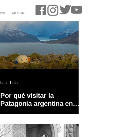
CTO
All Posts
hace 1 día
Por qué visitar la
Patagonia argentina en
temporada baja?