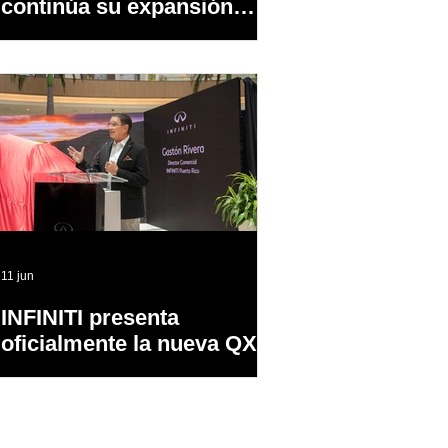
continúa su expansión
dentro y fuera de PR
11 jun
INFINITI presenta
oficialmente la nueva QX65
en Puerto Rico