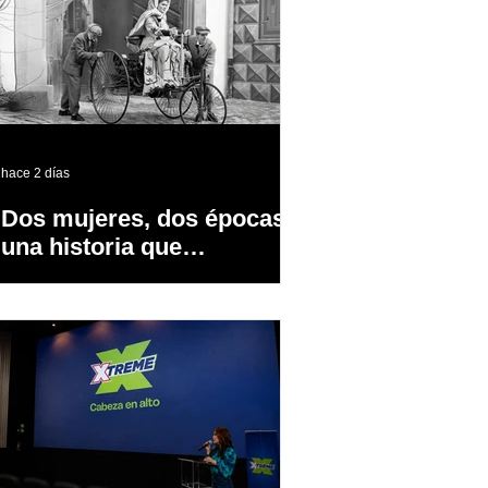
hace 2 días
Dos mujeres, dos épocas y
una historia que
transformó la industria
automotriz