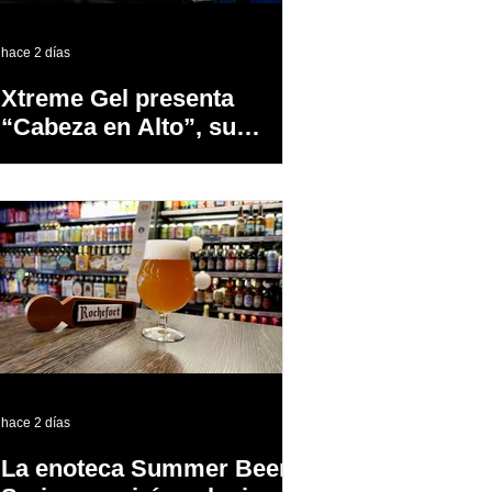
hace 2 días
Xtreme Gel presenta
“Cabeza en Alto”, su
primer proyecto
audiovisual concebido y
producido completamente
en Puerto Rico
hace 2 días
La enoteca Summer Beer