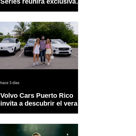
Series reunirá exclusivas
cervezas de especialidad
en un evento abierto al
público
hace 3 días
Volvo Cars Puerto Rico
invita a descubrir el verano
a través del “Volvo
Summer Road Trip”