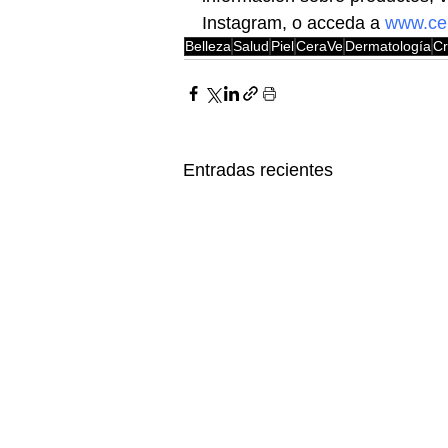
Instagram, o acceda a 
www.ce
Belleza
Salud
Piel
CeraVe
Dermatología
C
Entradas recientes