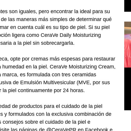
s son iguales, pero encontrar la ideal para su 
na de las maneras más simples de determinar qué 
mar en cuenta cuál es su tipo de piel. Si su piel 
oción ligera como CeraVe Daily Moisturizing 
aria a la piel sin sobrecargarla.
seca, opte por cremas más espesas para restaurar 
 la humedad en la piel. CeraVe Moisturizing Cream, 
a marca, es formulada con tres ceramidas 
lusiva de Emulsión Multivesicular (MVE, por sus 
r la piel continuamente por 24 horas.
dad de productos para el cuidado de la piel 
s y formulados con la exclusiva combinación de 
 consejos sobre el cuidado de la piel e 
visite las páginas de @CeraVePR en Facebook e 