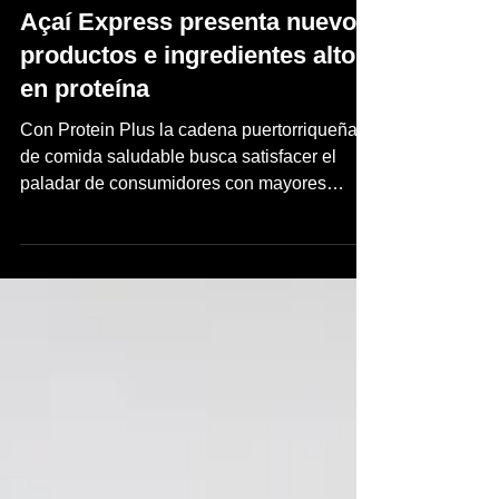
inpuertoricomagazine
1 may
3 min de lectura
Açaí Express presenta nuevos
productos e ingredientes altos
en proteína
Con Protein Plus la cadena puertorriqueña
de comida saludable busca satisfacer el
paladar de consumidores con mayores
exigencias de nutrición y estilos de vida
activos