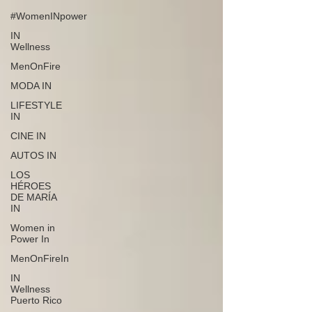
#WomenINpower
IN
Wellness
MenOnFire
MODA IN
LIFESTYLE
IN
CINE IN
AUTOS IN
LOS
HÉROES
DE MARÍA
IN
Women in
Power In
MenOnFireIn
IN
Wellness
Puerto Rico