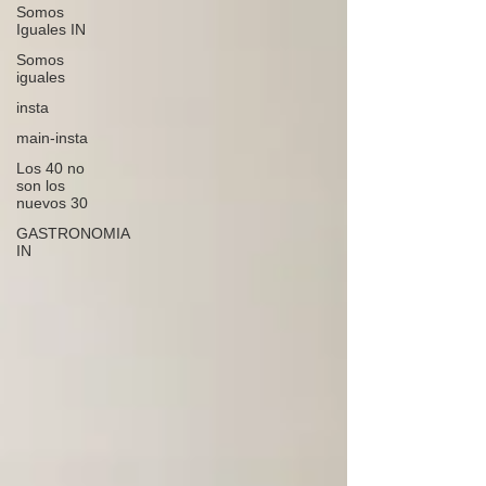
Somos
Iguales IN
Somos
iguales
insta
main-insta
Los 40 no
son los
nuevos 30
GASTRONOMIA
IN