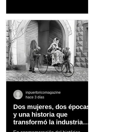
cascadas y lagos; y en invierno, para
quienes disfrutan del frío, la
observación de pingüinos y los días
nevados en las montañas
inpuertoricomagazine
hace 3 días
Dos mujeres, dos épocas
y una historia que
transformó la industria
automotriz