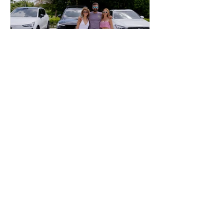
inpuertoricomagazine
hace 5 días
Volvo Cars Puerto Rico
invita a descubrir el
verano a través del “Volvo
Summer Road Trip”
Este verano, Volvo Cars Puerto Rico
invita a las familias puertorriqueñas a
redescubrir la Isla con el Volvo
Summer Road Trip, una iniciativa
creada junto a los embajadores de la
marca