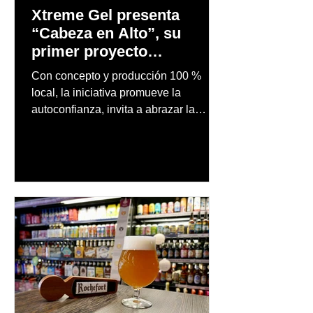
Xtreme Gel presenta
“Cabeza en Alto”, su
primer proyecto
audiovisual concebido y
Con concepto y producción 100 %
producido completamente
local, la iniciativa promueve la
en Puerto Rico
autoconfianza, invita a abrazar la
autenticidad y anima a las personas a
afrontar cada reto con seguridad y
orgullo, consolidando un mensaje de
confianza y expresión personal