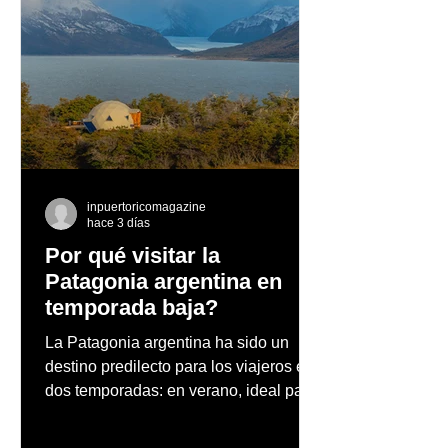
¿El mundo de la moda
¿Sabes lo que 
que Miranda Priestly
opioide?
conoció ya no existe?
inpuertoricomagazine
hace 3 días
Por qué visitar la
Patagonia argentina en
temporada baja?
La Patagonia argentina ha sido un
destino predilecto para los viajeros en
dos temporadas: en verano, ideal para
vacaciones familiares de descanso y
aventura en la naturaleza, entre