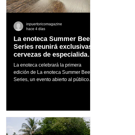
inpuertoricomagazine
hace 4 días
La enoteca Summer Beer
Series reunirá exclusivas
cervezas de especialidad
en un evento abierto al
La enoteca celebrará la primera
público
edición de La enoteca Summer Beer
Series, un evento abierto al público
que reunirá una cuidada selección de
cervezas nacionales e internacionales,
música en vivo y un menú especial
diseñado para complementar la
experiencia