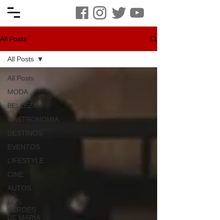
All Posts
All Posts
All Posts
MODA
BELLEZA
GASTRONOMIA
DESTINOS
EVENTOS
LIFESTYLE
CINE
AUTOS
LOS
HÉROES
DE MARÍA