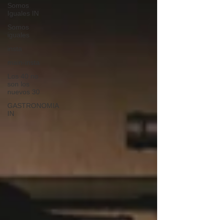
Somos
Iguales IN
Somos
iguales
insta
main-insta
Los 40 no
son los
nuevos 30
GASTRONOMIA
IN