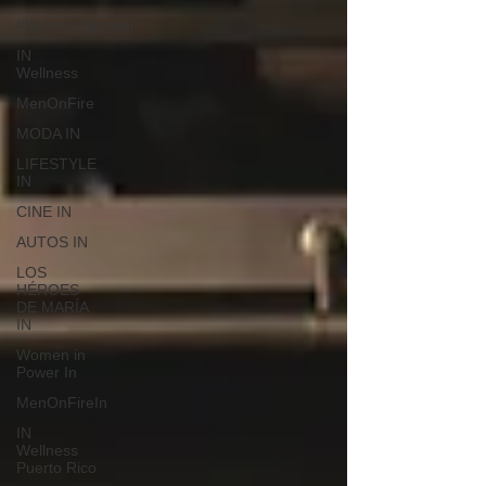
#WomenINpower
IN
Wellness
MenOnFire
MODA IN
LIFESTYLE
IN
CINE IN
AUTOS IN
LOS
HÉROES
DE MARÍA
IN
Women in
Power In
MenOnFireIn
IN
Wellness
Puerto Rico