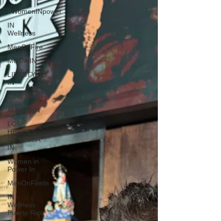
#WomenINpower
IN
Wellness
MenOnFire
MODA IN
LIFESTYLE
IN
CINE IN
AUTOS IN
LOS
HÉROES
DE MARÍA
IN
Women in
Power In
MenOnFireIn
IN
Wellness
Puerto Rico