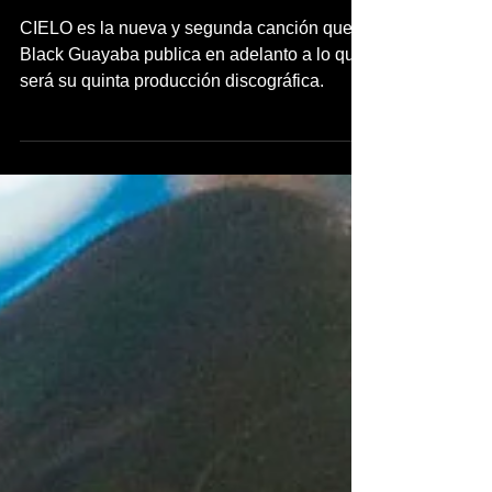
inpuertoricomagazine
21 abr 2023
2 min de lectura
BLACK GUAYABA ESTRENA
NUEVO SENCILLO Y VIDEO
TITULADO 'CIELO'
CIELO es la nueva y segunda canción que
Black Guayaba publica en adelanto a lo que
será su quinta producción discográfica.