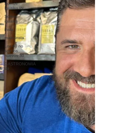
Somos
Iguales IN
Somos
iguales
insta
main-insta
Los 40 no
son los
nuevos 30
GASTRONOMIA
IN