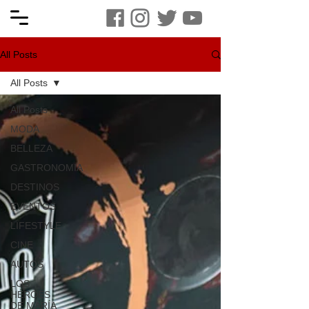
All Posts
All Posts
All Posts
MODA
BELLEZA
GASTRONOMIA
DESTINOS
EVENTOS
LIFESTYLE
CINE
AUTOS
LOS
HÉROES
DE MARÍA