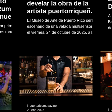
to
develar la obra de la
D
 Rum
artista puertorriqueña
 nueve
A 
Diana Dávila en Chef
El Museo de Arte de Puerto Rico será
Ba
Marisoll Events
or primera
escenario de una velada multisensorial
do
ones
os roneros
el viernes, 24 de octubre de 2025, a las
Ha
,
lsar
6:30 p.m., con un exclusivo evento de
b
s
maridaje para develar la obra de la
rcado
su
artista puertorriqueña, Diana Dávila, en
ciones
al en ocho
el nuevo espacio, Chef Marisoll Events
os
inpuertoricomagazine
in
23 ene 2025