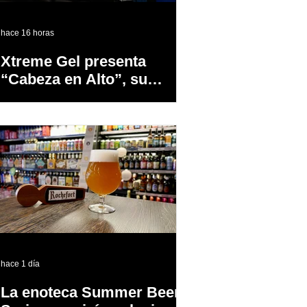
hace 16 horas
Xtreme Gel presenta
“Cabeza en Alto”, su
primer proyecto
audiovisual concebido y
producido completamente
en Puerto Rico
hace 1 día
La enoteca Summer Beer