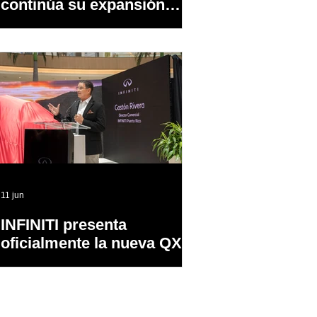
continúa su expansión
dentro y fuera de PR
11 jun
INFINITI presenta
oficialmente la nueva QX65
en Puerto Rico