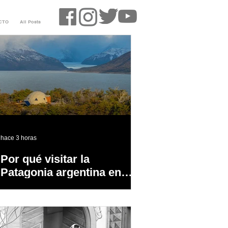
CTO
All Posts
hace 3 horas
Por qué visitar la
Patagonia argentina en
temporada baja?