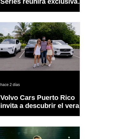
Series reunirá exclusivas
cervezas de especialidad
en un evento abierto al
público
hace 2 días
Volvo Cars Puerto Rico
invita a descubrir el verano
a través del “Volvo
Summer Road Trip”