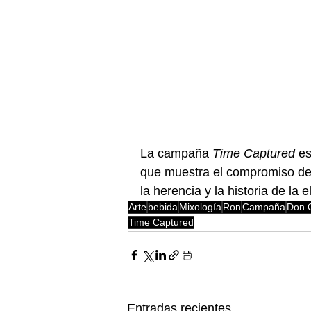
La campaña 
Time Captured
 e
que muestra el compromiso de 
la herencia y la historia de la
Arte
bebida
Mixología
Ron
Campaña
Don 
Time Captured
Entradas recientes