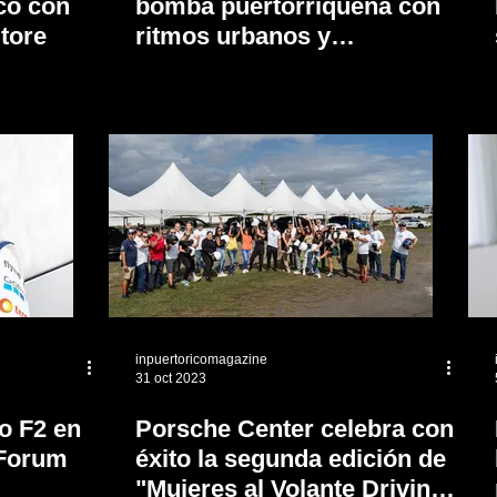
co con
bomba puertorriqueña con
tore
ritmos urbanos y
afrocaribeños
inpuertoricomagazine
31 oct 2023
o F2 en
Porsche Center celebra con
Forum
éxito la segunda edición de
"Mujeres al Volante Driving