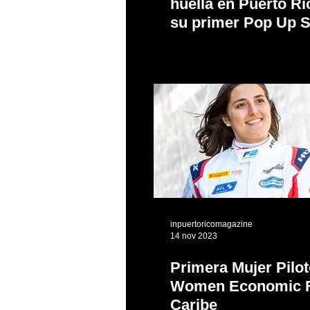
huella en Puerto Ri
su primer Pop Up S
inpuertoricomagazine
14 nov 2023
Primera Mujer Pilot
Women Economic 
Caribe