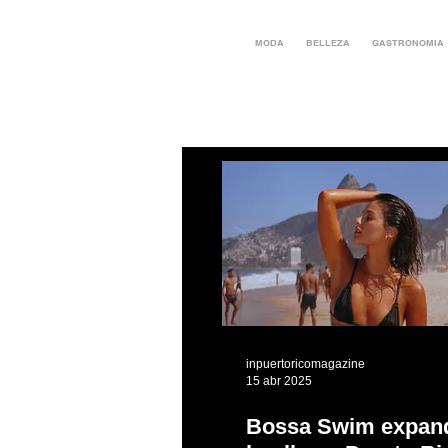
MODA
BELLEZA
GASTRONOMIA
inpuertoricomagazine
15 abr 2025
Bossa Swim expan