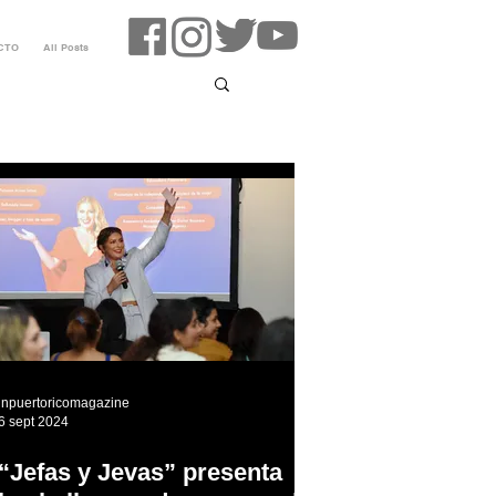
CTO
All Posts
inpuertoricomagazine
6 sept 2024
“Jefas y Jevas” presenta