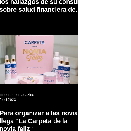
los hallazgos de su consulta
sobre salud financiera de
las mujeres profesionales
en Puerto Rico
inpuertoricomagazine
5 oct 2023
Para organizar a las novias
llega “La Carpeta de la
novia feliz”