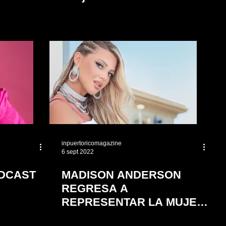
Experience"
inpuertoricomagazine
6 sept 2022
DCAST
MADISON ANDERSON
REGRESA A
REPRESENTAR LA MUJER
LATINA