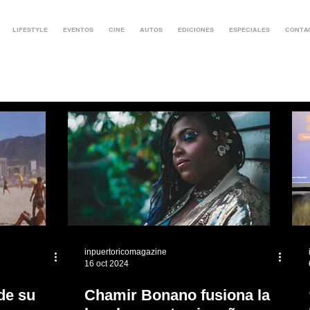
LIFESTYLE
EVENTOS
CINE
AUTOS
EDICIONES
ESPECIALES
CONTA
inpuertoricomagazine
16 oct 2024
de su
Chamir Bonano fusiona la