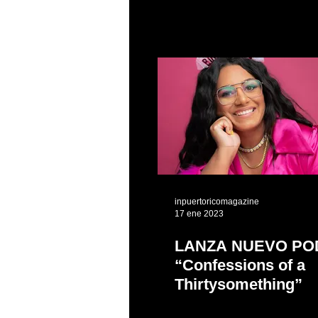
inpuertoricomagazine
17 ene 2023
LANZA NUEVO PO
“Confessions of a
Thirtysomething”