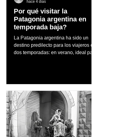
hace 4 días
Por qué visitar la
Patagonia argentina en
temporada baja?
La Patagonia argentina ha sido un
destino predilecto para los viajeros en
dos temporadas: en verano, ideal para
vacaciones familiares de descanso y
aventura en la naturaleza, entre
cascadas y lagos; y en invierno, para
quienes disfrutan del frío, la
observación de pingüinos y los días
nevados en las montañas