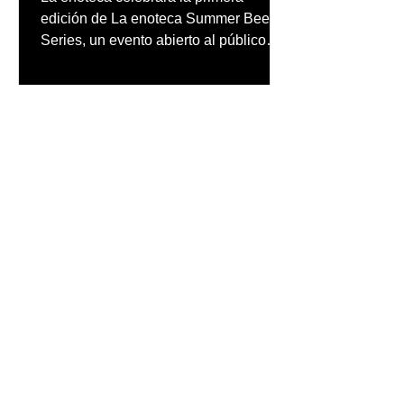
público
edición de La enoteca Summer Beer
Series, un evento abierto al público
que reunirá una cuidada selección de
cervezas nacionales e internacionales,
música en vivo y un menú especial
diseñado para complementar la
experiencia
inpuertoricomagazine
hace 5 días