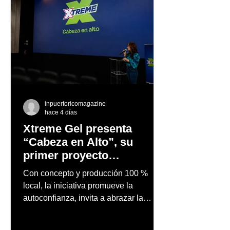
inpuertoricomagazine
hace 4 días
Xtreme Gel presenta
“Cabeza en Alto”, su
primer proyecto
audiovisual concebido y
Con concepto y producción 100 %
producido completamente
local, la iniciativa promueve la
en Puerto Rico
autoconfianza, invita a abrazar la
autenticidad y anima a las personas a
afrontar cada reto con seguridad y