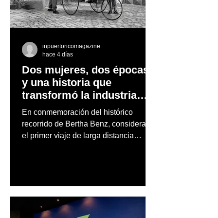
inpuertoricomagazine
hace 4 días
Dos mujeres, dos épocas
y una historia que
transformó la industria
automotriz
En conmemoración del histórico
recorrido de Bertha Benz, considerado
el primer viaje de larga distancia
realizado por una mujer en automóvil,
Mercedes-Benz reconoce también la
trayectoria de Carmen Delia González
Rosa