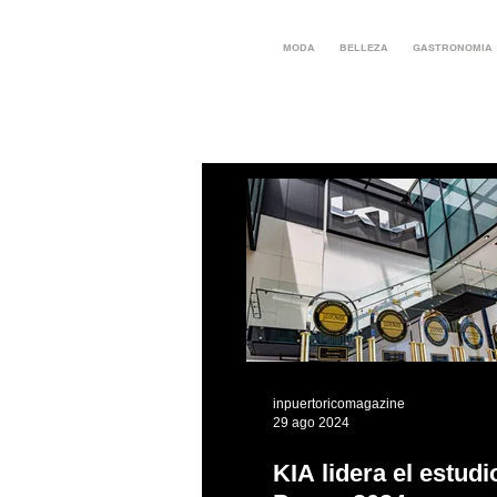
MODA
BELLEZA
GASTRONOMIA
inpuertoricomagazine
29 ago 2024
KIA lidera el estudi