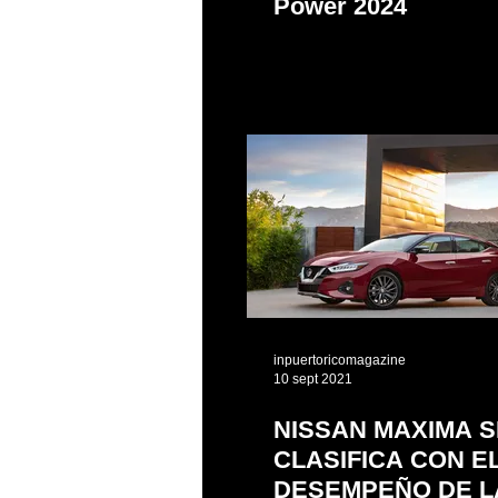
Power 2024
inpuertoricomagazine
10 sept 2021
NISSAN MAXIMA S
CLASIFICA CON E
DESEMPEÑO DE L