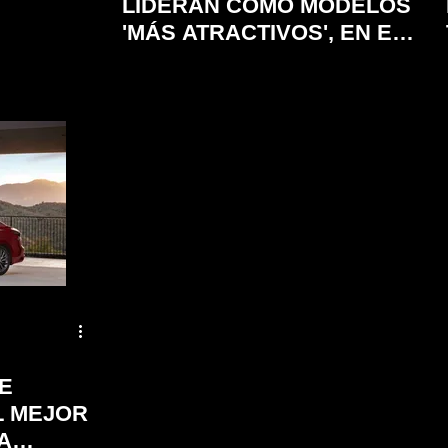
LIDERAN COMO MODELOS
'MÁS ATRACTIVOS', EN EL
ESTUDIO APEAL 2023 DE
J.D. POWER
E
L MEJOR
A