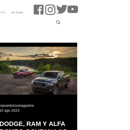
CTO
All Posts
inpuertoricomagazine
15 ago 2023
DODGE, RAM Y ALFA