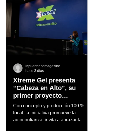
inpuertoricomagazine
hace 3 días
Xtreme Gel presenta
“Cabeza en Alto”, su
primer proyecto
audiovisual concebido y
Con concepto y producción 100 %
producido completamente
local, la iniciativa promueve la
en Puerto Rico
autoconfianza, invita a abrazar la
autenticidad y anima a las personas a