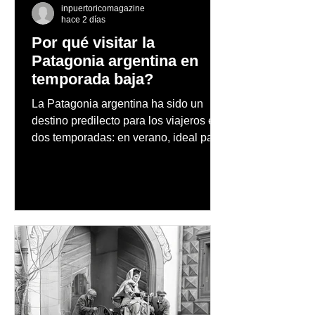
inpuertoricomagazine
hace 2 días
Por qué visitar la
Patagonia argentina en
temporada baja?
La Patagonia argentina ha sido un
destino predilecto para los viajeros en
dos temporadas: en verano, ideal para
vacaciones familiares de descanso y
aventura en la naturaleza, entre
cascadas y lagos; y en invierno, para
quienes disfrutan del frío, la
observación de pingüinos y los días
nevados en las montañas