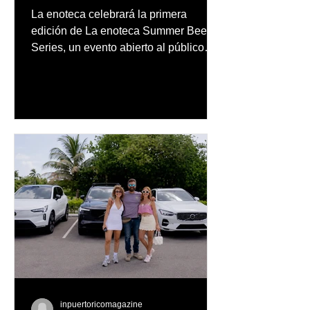
en un evento abierto al
La enoteca celebrará la primera
público
edición de La enoteca Summer Beer
Series, un evento abierto al público
que reunirá una cuidada selección de
cervezas nacionales e internacionales,
música en vivo y un menú especial
diseñado para complementar la
experiencia
inpuertoricomagazine