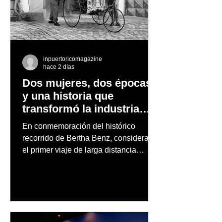
inpuertoricomagazine
hace 2 días
Dos mujeres, dos épocas
y una historia que
transformó la industria
automotriz
En conmemoración del histórico
recorrido de Bertha Benz, considerado
el primer viaje de larga distancia
realizado por una mujer en automóvil,
Mercedes-Benz reconoce también la
trayectoria de Carmen Delia González
Rosa