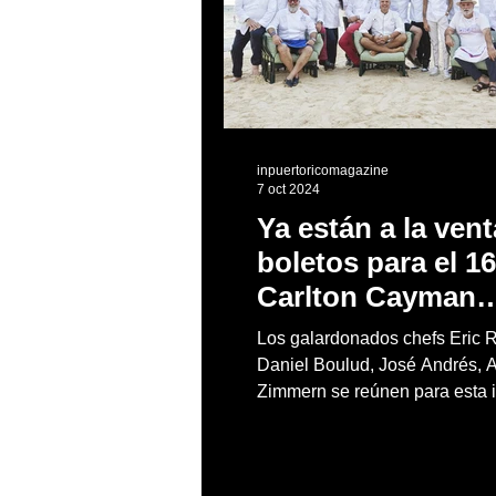
inpuertoricomagazine
7 oct 2024
Ya están a la vent
boletos para el 16
Carlton Cayman
Cookout
Los galardonados chefs Eric R
Daniel Boulud, José Andrés, 
Zimmern se reúnen para esta i
experiencia en el Caribe