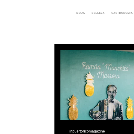
MODA
BELLEZA
GASTRONOMIA
inpuertoricomagazine