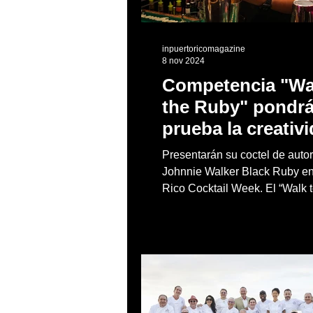
inpuertoricomagazine
8 nov 2024
Competencia "Wa
the Ruby" pondrá
prueba la creativ
de bartenders
Presentarán su coctel de auto
Johnnie Walker Black Ruby en
Rico Cocktail Week. El “Walk 
Challenge”