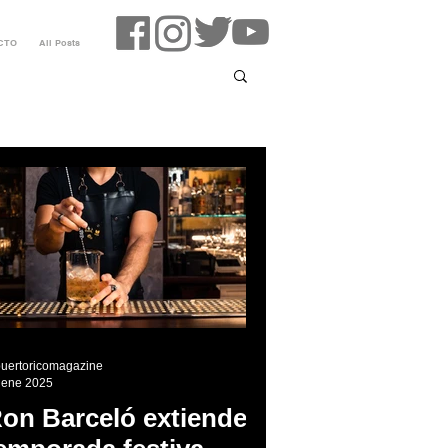
CTO
All Posts
puertoricomagazine
 ene 2025
on Barceló extiende la