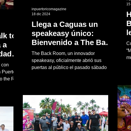
15
inpuertoricomagazine
H
18 dic 2024
B
Llega a Caguas un
l
speakeasy único:
lk to
P
Bienvenido a The Back
 a
Co
l
Room
“M
idad
The Back Room, un innovador
mu
M
speakeasy, oficialmente abrió sus
Jo
r con
puertas al público el pasado sábado 14
 Puerto
de diciembre
to the Ruby