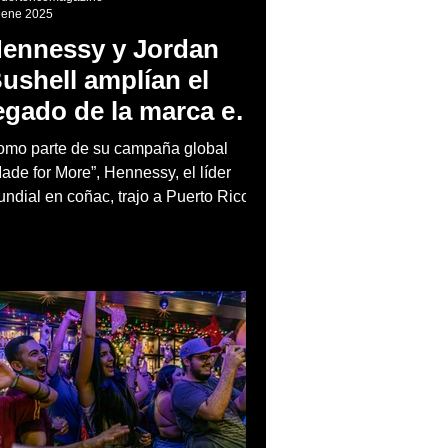
 ene 2025
ennessy y Jordan
ushell amplían el
egado de la marca en
uerto Rico a través de
mo parte de su campaña global
a campaña "Made for
ade for More”, Hennessy, el líder
ndial en coñac, trajo a Puerto Rico a
ore"
rdan Bushell, embajador...