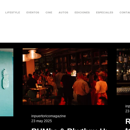
LIFESTYLE
EVENTOS
CINE
AUTOS
EDICIONES
ESPECIALES
CONTA
in
23
inpuertoricomagazine
R
23 may 2025