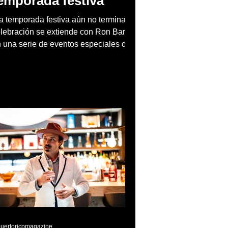
emporada festiva
a temporada festiva aún no termina! La
lebración se extiende con Ron Barceló
 una serie de eventos especiales del
 al 26 de enero
puertoricomagazine