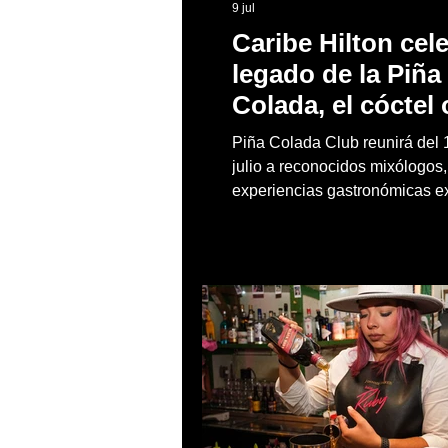
9 jul
Caribe Hilton cele
legado de la Piña
Colada, el cóctel o
de Puerto Rico
Piña Colada Club reunirá del 
julio a reconocidos mixólogos,
experiencias gastronómicas ex
actividades para toda la famili
lugar donde nació hace más d
el cóctel más emblemático del