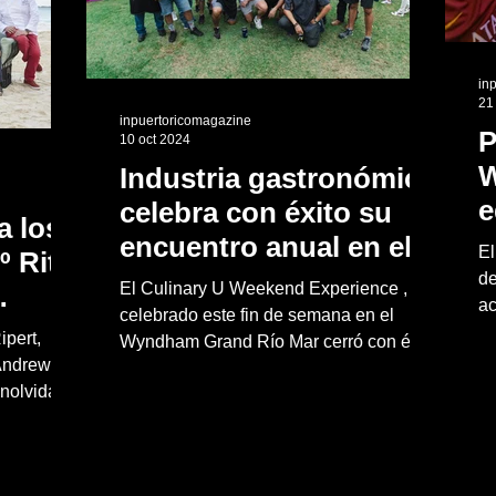
in
21
inpuertoricomagazine
P
10 oct 2024
W
Industria gastronómica
e
celebra con éxito su
a los
e
encuentro anual en el
El
º Ritz-
Culinary U
de
El Culinary U Weekend Experience ,
ac
celebrado este fin de semana en el
co
ipert,
Wyndham Grand Río Mar cerró con éxito
Andrew
su jornada educativa y...
nolvidable