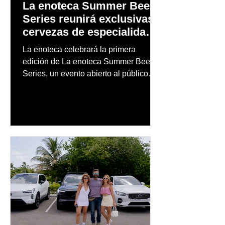
La enoteca Summer Beer
Series reunirá exclusivas
cervezas de especialidad
en un evento abierto al
La enoteca celebrará la primera
público
edición de La enoteca Summer Beer
Series, un evento abierto al público
que reunirá una cuidada selección de
cervezas nacionales e internacionales,
música en vivo y un menú especial
diseñado para complementar la
experiencia