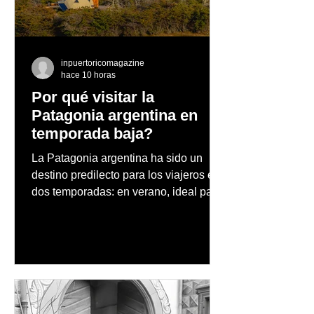
Challenge
conquistar más 
inpuertoricomagazine
hace 10 horas
Por qué visitar la
Patagonia argentina en
temporada baja?
La Patagonia argentina ha sido un
destino predilecto para los viajeros en
dos temporadas: en verano, ideal para
vacaciones familiares de descanso y
aventura en la naturaleza, entre
cascadas y lagos; y en invierno, para
quienes disfrutan del frío, la
observación de pingüinos y los días
nevados en las montañas