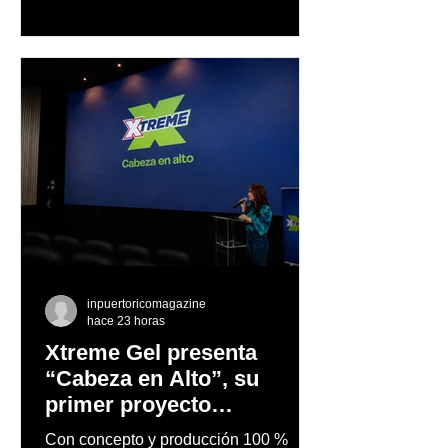
trayectoria de Carmen Delia González
Rosa
inpuertoricomagazine
hace 23 horas
Xtreme Gel presenta
“Cabeza en Alto”, su
primer proyecto
audiovisual concebido y
Con concepto y producción 100 %