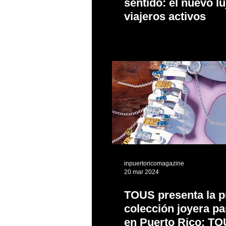
sentido: el nuevo lu
viajeros activos
inpuertoricomagazine
20 mar 2024
TOUS presenta la p
colección joyera pa
en Puerto Rico: T