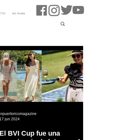
CTO
All Posts
inpuertoricomagazine
17 jun 2024
El BVI Cup fue una