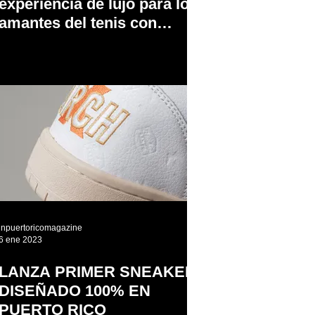
experiencia de lujo para los
amantes del tenis con
jugadores de clase mundial
inpuertoricomagazine
6 ene 2023
LANZA PRIMER SNEAKER
DISEÑADO 100% EN
PUERTO RICO