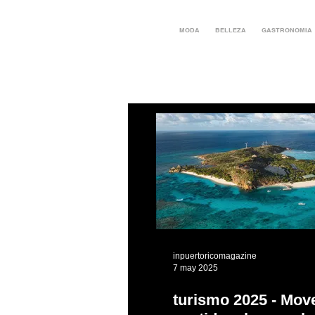
MODA
BELLEZA
GASTRONOMIA
inpuertoricomagazine
7 may 2025
turismo 2025 - Mov