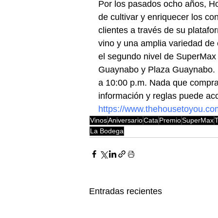
Por los pasados ocho años, H
de cultivar y enriquecer los c
clientes a través de su plataf
vino y una amplia variedad de 
el segundo nivel de SuperMax
Guaynabo y Plaza Guaynabo. E
a 10:00 p.m. Nada que comprar
información y reglas puede ac
https://www.thehousetoyou.co
Vinos
Aniversario
Cata
Premio
SuperMax
La Bodega
Entradas recientes