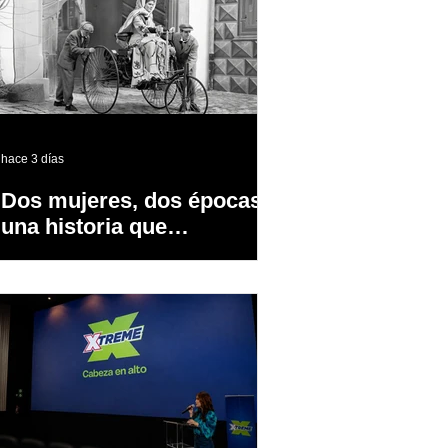
hace 3 días
Dos mujeres, dos épocas y
una historia que
transformó la industria
automotriz