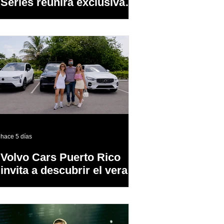
Series reunirá exclusivas
cervezas de especialidad
en un evento abierto al
público
hace 5 días
Volvo Cars Puerto Rico
invita a descubrir el verano
a través del “Volvo
Summer Road Trip”