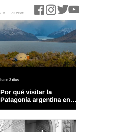
CTO
All Posts
hace 3 días
Por qué visitar la
Patagonia argentina en
temporada baja?