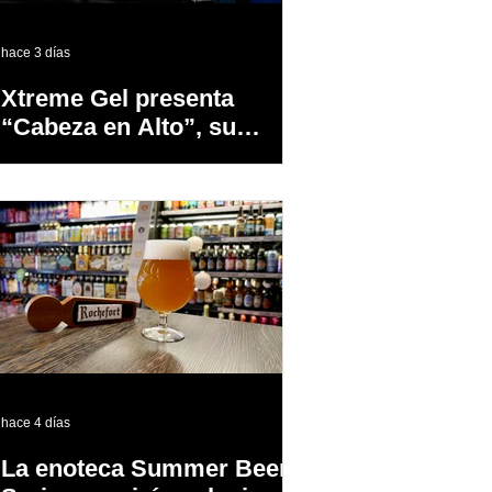
hace 3 días
Xtreme Gel presenta
“Cabeza en Alto”, su
primer proyecto
audiovisual concebido y
producido completamente
en Puerto Rico
hace 4 días
La enoteca Summer Beer