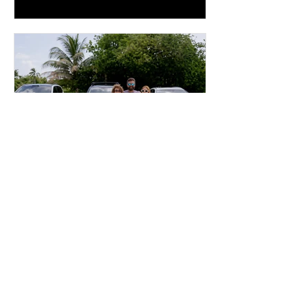
diseñado para complementar la
experiencia
inpuertoricomagazine
hace 4 días
Volvo Cars Puerto Rico
invita a descubrir el
verano a través del “Volvo
Summer Road Trip”
Este verano, Volvo Cars Puerto Rico