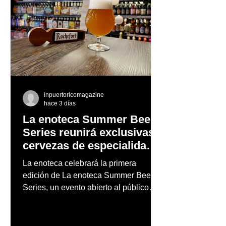
inpuertoricomagazine
hace 3 días
La enoteca Summer Beer
Series reunirá exclusivas
cervezas de especialidad
en un evento abierto al
La enoteca celebrará la primera
público
edición de La enoteca Summer Beer
Series, un evento abierto al público
que reunirá una cuidada selección de
cervezas nacionales e internacionales,
música en vivo y un menú especial