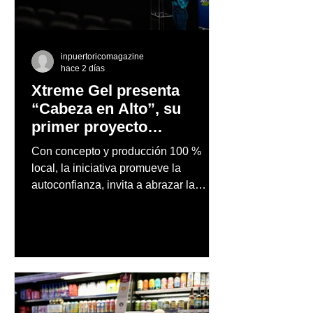
inpuertoricomagazine
hace 2 días
Xtreme Gel presenta
“Cabeza en Alto”, su
primer proyecto
audiovisual concebido y
Con concepto y producción 100 %
producido completamente
local, la iniciativa promueve la
en Puerto Rico
autoconfianza, invita a abrazar la
autenticidad y anima a las personas a
afrontar cada reto con seguridad y
orgullo, consolidando un mensaje de
confianza y expresión personal