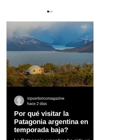
Leonardo 5th Avenue
Villano Antillan
House of Fashion
por Moda Local
celebra su aniversario
inpuertoricomagazine
hace 2 días
Por qué visitar la
Patagonia argentina en
temporada baja?