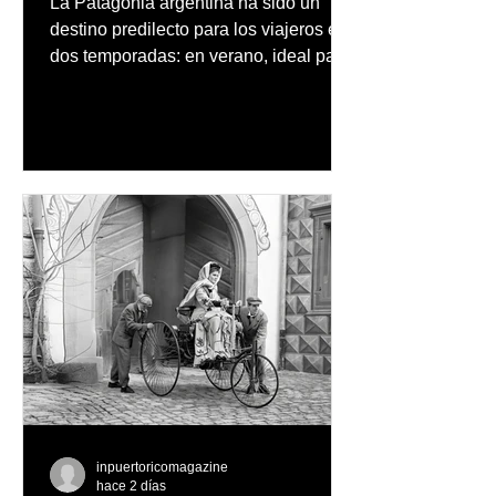
La Patagonia argentina ha sido un
destino predilecto para los viajeros en
dos temporadas: en verano, ideal para
vacaciones familiares de descanso y
aventura en la naturaleza, entre
cascadas y lagos; y en invierno, para
quienes disfrutan del frío, la
observación de pingüinos y los días
nevados en las montañas
inpuertoricomagazine
hace 2 días