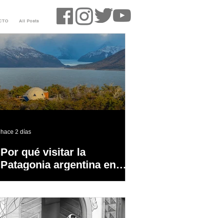
CTO
All Posts
hace 2 días
Por qué visitar la
Patagonia argentina en
temporada baja?