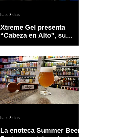
hace 3 días
Xtreme Gel presenta
“Cabeza en Alto”, su
primer proyecto
audiovisual concebido y
producido completamente
en Puerto Rico
hace 3 días
La enoteca Summer Beer