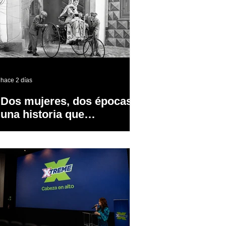
hace 2 días
Dos mujeres, dos épocas y
una historia que
transformó la industria
automotriz