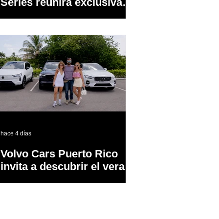
Series reunirá exclusivas
cervezas de especialidad
en un evento abierto al
público
hace 4 días
Volvo Cars Puerto Rico
invita a descubrir el verano
a través del “Volvo
Summer Road Trip”