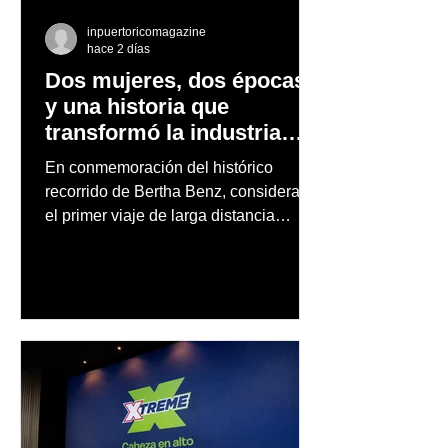
inpuertoricomagazine
hace 2 días
Dos mujeres, dos épocas
y una historia que
transformó la industria
automotriz
En conmemoración del histórico
recorrido de Bertha Benz, considerado
el primer viaje de larga distancia
realizado por una mujer en automóvil,
Mercedes-Benz reconoce también la
trayectoria de Carmen Delia González
Rosa