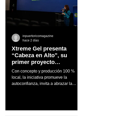
inpuertoricomagazine
hace 2 días
Xtreme Gel presenta
“Cabeza en Alto”, su
primer proyecto
audiovisual concebido y
Con concepto y producción 100 %
producido completamente
local, la iniciativa promueve la
en Puerto Rico
autoconfianza, invita a abrazar la
autenticidad y anima a las personas a
afrontar cada reto con seguridad y
orgullo, consolidando un mensaje de
confianza y expresión personal