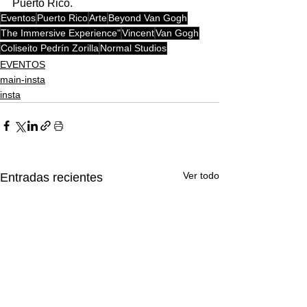
Puerto Rico.
Eventos
Puerto Rico
Arte
Beyond Van Gogh
The Immersive Experience"
Vincent
Van Gogh
Coliseito Pedrín Zorilla
Normal Studios
EVENTOS
main-insta
insta
Ver todo
Entradas recientes