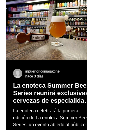
inpuertoricomagazine
hace 3 días
La enoteca Summer Beer
Series reunirá exclusivas
cervezas de especialidad
en un evento abierto al
La enoteca celebrará la primera
público
edición de La enoteca Summer Beer
Series, un evento abierto al público