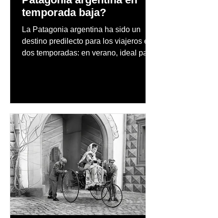
temporada baja?
La Patagonia argentina ha sido un
destino predilecto para los viajeros en
dos temporadas: en verano, ideal para
vacaciones familiares de descanso y
aventura en la naturaleza, entre
cascadas y lagos; y en invierno, para
quienes disfrutan del frío, la
observación de pingüinos y los días
nevados en las montañas