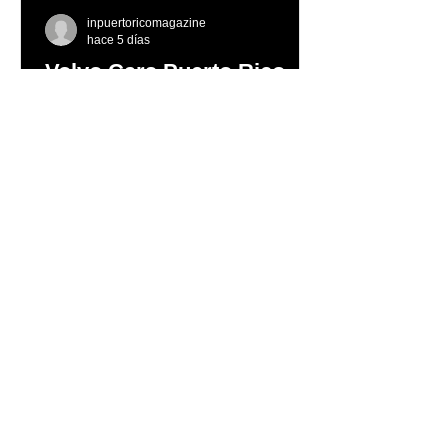
inpuertoricomagazine
hace 5 días
Volvo Cars Puerto Rico
invita a descubrir el
verano a través del “Volvo
Summer Road Trip”
Este verano, Volvo Cars Puerto Rico
invita a las familias puertorriqueñas a
redescubrir la Isla con el Volvo
Summer Road Trip, una iniciativa
creada junto a los embajadores de la
marca