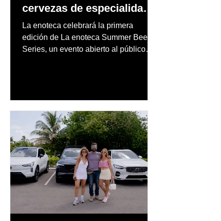
cervezas de especialidad
en un evento abierto al
La enoteca celebrará la primera
público
edición de La enoteca Summer Beer
Series, un evento abierto al público
que reunirá una cuidada selección de
cervezas nacionales e internacionales,
música en vivo y un menú especial
diseñado para complementar la
experiencia