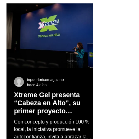
inpuertoricomagazine
hace 4 días
Xtreme Gel presenta
“Cabeza en Alto”, su
primer proyecto
audiovisual concebido y
Con concepto y producción 100 %
producido completamente
local, la iniciativa promueve la
en Puerto Rico
autoconfianza, invita a abrazar la