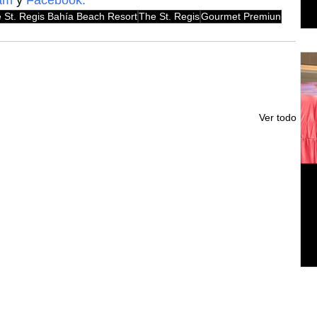
 St. Regis Bahía Beach Resort
The St. Regis
Gourmet Premiun
Ver todo