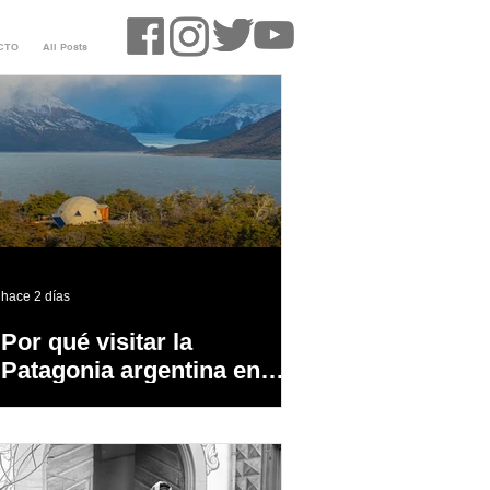
CTO
All Posts
hace 2 días
Por qué visitar la
Patagonia argentina en
temporada baja?