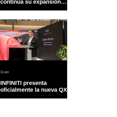
continúa su expansión
dentro y fuera de PR
11 jun
INFINITI presenta
oficialmente la nueva QX65
en Puerto Rico