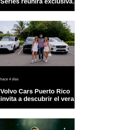
Series reunirá exclusivas
cervezas de especialidad
en un evento abierto al
público
hace 4 días
Volvo Cars Puerto Rico
invita a descubrir el verano
a través del “Volvo
Summer Road Trip”