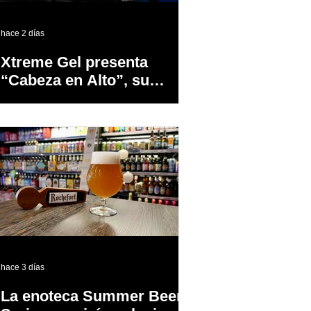
hace 2 días
Xtreme Gel presenta
“Cabeza en Alto”, su
primer proyecto
audiovisual concebido y
producido completamente
en Puerto Rico
hace 3 días
La enoteca Summer Beer