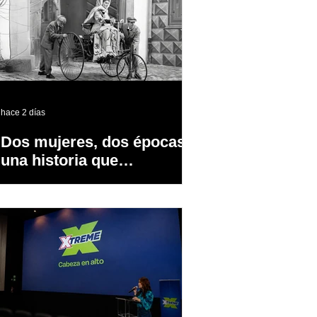
hace 2 días
Dos mujeres, dos épocas y
una historia que
transformó la industria
automotriz