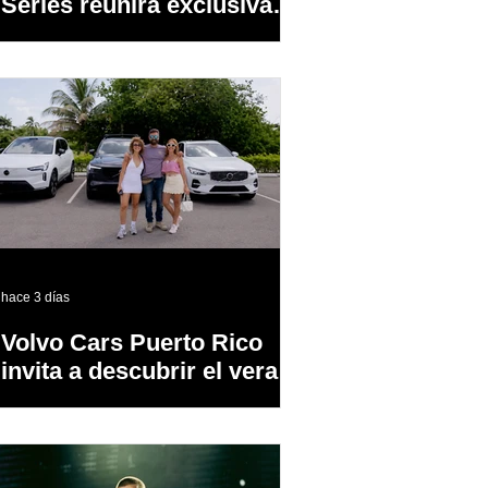
Series reunirá exclusivas
cervezas de especialidad
en un evento abierto al
público
hace 3 días
Volvo Cars Puerto Rico
invita a descubrir el verano
a través del “Volvo
Summer Road Trip”