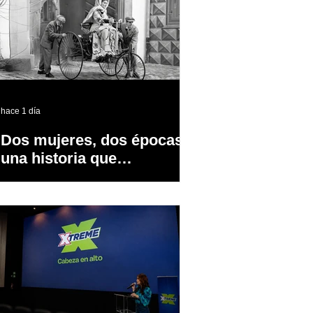
hace 1 día
Dos mujeres, dos épocas y
una historia que
transformó la industria
automotriz