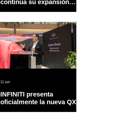
continúa su expansión
dentro y fuera de PR
11 jun
INFINITI presenta
oficialmente la nueva QX65
en Puerto Rico