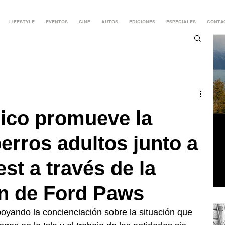
LIFESTYLE
EVENTOS
CINE
AUTOS
EDICIONES
ESPECIALES
CONTA
ico promueve la
erros adultos junto a
st a través de la
ón de Ford Paws
poyando la concienciación sobre la situación que 