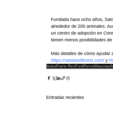
Fundada hace ocho años, Sato
alrededor de 200 animales. Au
un centro de adopción en Conne
tienen menos posibilidades de
Más detalles de cómo ayudar a
https://satolandforest.com/
 y 
h
Autos
Puerto Rico
Ford
Perros
Mascotas
A
Entradas recientes