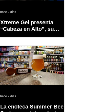
hace 2 días
Xtreme Gel presenta
“Cabeza en Alto”, su
primer proyecto
audiovisual concebido y
producido completamente
en Puerto Rico
hace 2 días
La enoteca Summer Beer