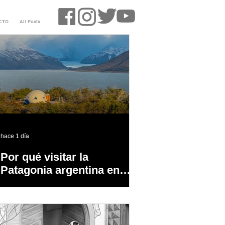
CTO
All Posts
hace 1 día
Por qué visitar la
Patagonia argentina en
temporada baja?