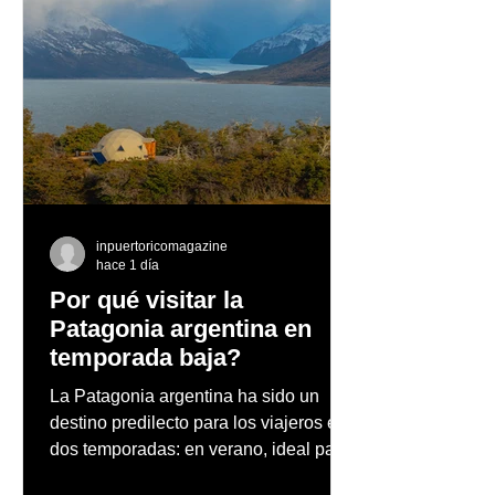
Sobao llega a Guaynabo
Puerto Rico Coc
con la apertura de su
Week Summer E
quinto restaurante
busca elevar el 
cultural y profe
la industria de 
en la Isla
inpuertoricomagazine
hace 1 día
Por qué visitar la
Patagonia argentina en
temporada baja?
La Patagonia argentina ha sido un
destino predilecto para los viajeros en
dos temporadas: en verano, ideal para
vacaciones familiares de descanso y