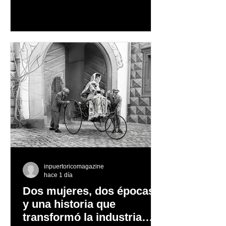
aventura en la naturaleza, entre
cascadas y lagos; y en invierno, para
quienes disfrutan del frío, la
observación de pingüinos y los días
nevados en las montañas
inpuertoricomagazine
hace 1 día
Dos mujeres, dos épocas
y una historia que
transformó la industria