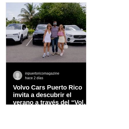
experiencia
inpuertoricomagazine
hace 2 días
Volvo Cars Puerto Rico
invita a descubrir el
verano a través del “Volvo
Summer Road Trip”
Este verano, Volvo Cars Puerto Rico
invita a las familias puertorriqueñas a
redescubrir la Isla con el Volvo