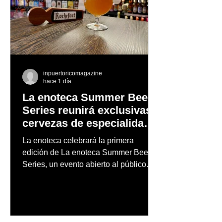
inpuertoricomagazine
hace 1 día
La enoteca Summer Beer
Series reunirá exclusivas
cervezas de especialidad
en un evento abierto al
La enoteca celebrará la primera
público
edición de La enoteca Summer Beer
Series, un evento abierto al público
que reunirá una cuidada selección de
cervezas nacionales e internacionales,
música en vivo y un menú especial
diseñado para complementar la