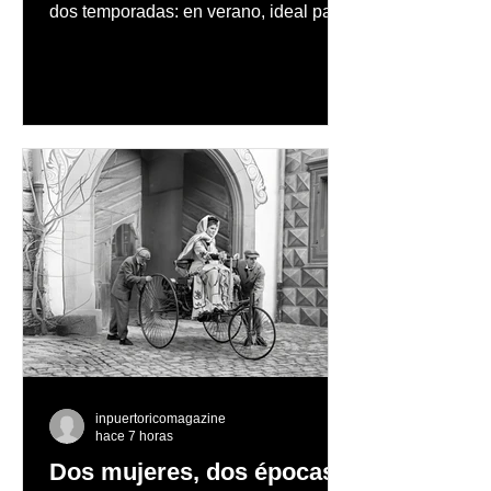
dos temporadas: en verano, ideal para
vacaciones familiares de descanso y
aventura en la naturaleza, entre
cascadas y lagos; y en invierno, para
quienes disfrutan del frío, la
observación de pingüinos y los días
nevados en las montañas
inpuertoricomagazine
hace 7 horas
Dos mujeres, dos épocas