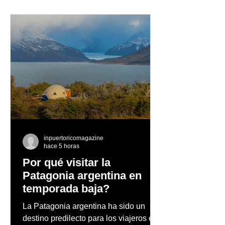
Una semana llena de
Herman Nadal l
sabor y propuestas
"La Raíz”
artísticas en el Caribe
Hilton
inpuertoricomagazine
hace 5 horas
Por qué visitar la
Patagonia argentina en
temporada baja?
La Patagonia argentina ha sido un
destino predilecto para los viajeros en