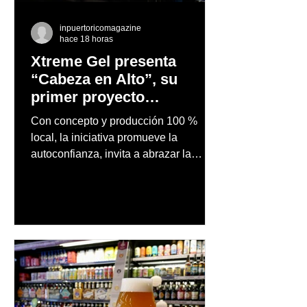
inpuertoricomagazine
hace 18 horas
Xtreme Gel presenta
“Cabeza en Alto”, su
primer proyecto
audiovisual concebido y
Con concepto y producción 100 %
producido completamente
local, la iniciativa promueve la
en Puerto Rico
autoconfianza, invita a abrazar la
autenticidad y anima a las personas a
afrontar cada reto con seguridad y
orgullo, consolidando un mensaje de
confianza y expresión personal