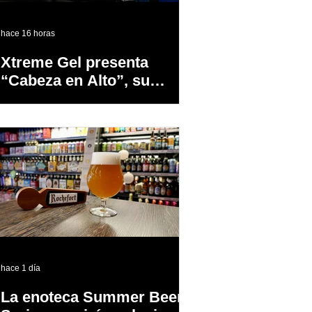
hace 16 horas
Xtreme Gel presenta
“Cabeza en Alto”, su
primer proyecto
audiovisual concebido y
producido completamente
en Puerto Rico
hace 1 día
La enoteca Summer Beer