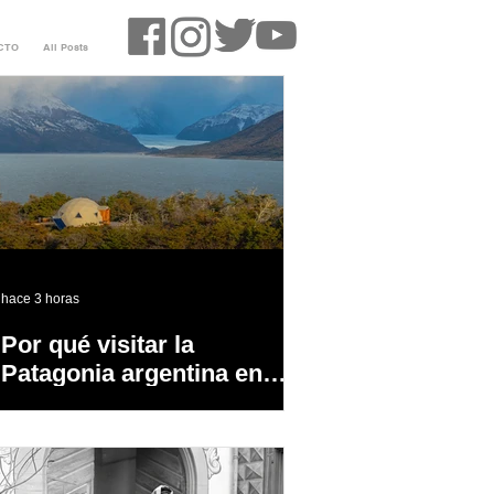
CTO
All Posts
hace 3 horas
Por qué visitar la
Patagonia argentina en
temporada baja?