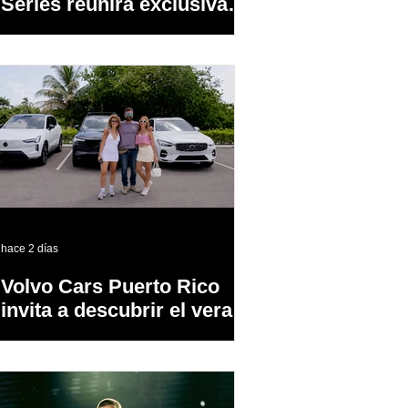
Series reunirá exclusivas
cervezas de especialidad
en un evento abierto al
público
hace 2 días
Volvo Cars Puerto Rico
invita a descubrir el verano
a través del “Volvo
Summer Road Trip”