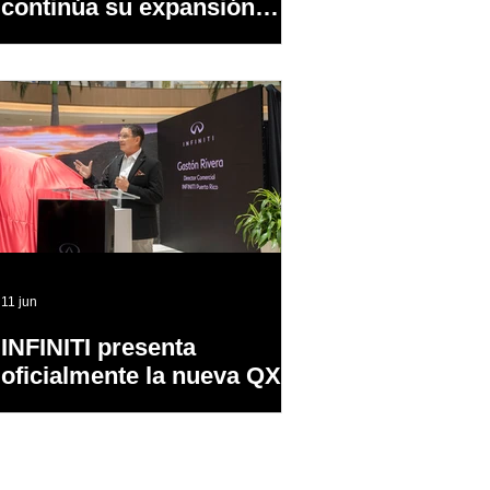
continúa su expansión
dentro y fuera de PR
11 jun
INFINITI presenta
oficialmente la nueva QX65
en Puerto Rico