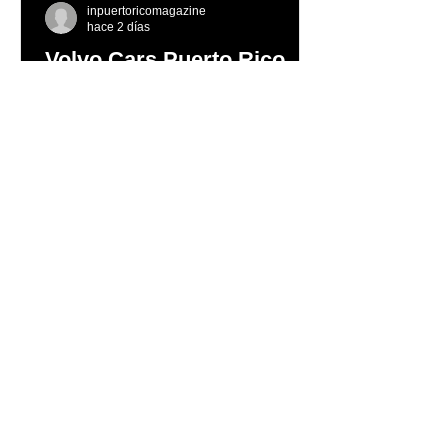
inpuertoricomagazine
hace 2 días
Volvo Cars Puerto Rico
invita a descubrir el
verano a través del “Volvo
Summer Road Trip”
Este verano, Volvo Cars Puerto Rico
invita a las familias puertorriqueñas a
redescubrir la Isla con el Volvo
Summer Road Trip, una iniciativa
creada junto a los embajadores de la
marca