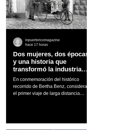
inpuertoricomagazine
hace 17 horas
Dos mujeres, dos épocas
y una historia que
transformó la industria
automotriz
En conmemoración del histórico
recorrido de Bertha Benz, considerado
el primer viaje de larga distancia
realizado por una mujer en automóvil,
Mercedes-Benz reconoce también la
trayectoria de Carmen Delia González
Rosa