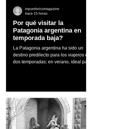
inpuertoricomagazine
hace 15 horas
Por qué visitar la
Patagonia argentina en
temporada baja?
La Patagonia argentina ha sido un
destino predilecto para los viajeros en
dos temporadas: en verano, ideal para
vacaciones familiares de descanso y
aventura en la naturaleza, entre
cascadas y lagos; y en invierno, para
quienes disfrutan del frío, la
observación de pingüinos y los días
nevados en las montañas