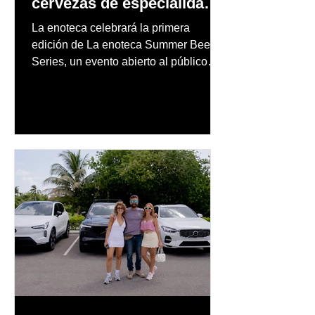
cervezas de especialidad
en un evento abierto al
La enoteca celebrará la primera
público
edición de La enoteca Summer Beer
Series, un evento abierto al público
que reunirá una cuidada selección de
cervezas nacionales e internacionales,
música en vivo y un menú especial
diseñado para complementar la
experiencia