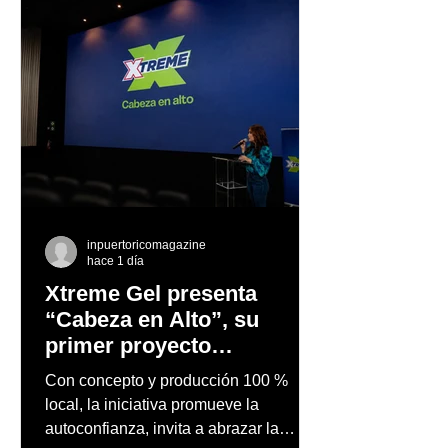
inpuertoricomagazine
hace 1 día
Xtreme Gel presenta
“Cabeza en Alto”, su
primer proyecto
audiovisual concebido y
Con concepto y producción 100 %
producido completamente
local, la iniciativa promueve la
en Puerto Rico
autoconfianza, invita a abrazar la