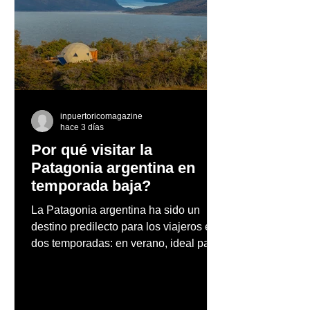
JÓVENES Y NIÑOS DE
THE SKIES OF
RESIDENCIALES
RICO
PÚBLICOS RECIBIRÁN
ALMUERZO PARA
CELEBRAR ACCIÓN DE
GRACIAS
inpuertoricomagazine
hace 3 días
Por qué visitar la
Patagonia argentina en
temporada baja?
La Patagonia argentina ha sido un
destino predilecto para los viajeros en
dos temporadas: en verano, ideal para
vacaciones familiares de descanso y
aventura en la naturaleza, entre
cascadas y lagos; y en invierno, para
quienes disfrutan del frío, la