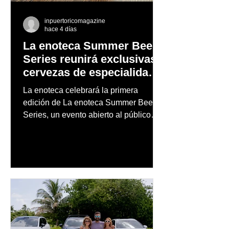
inpuertoricomagazine
hace 4 días
La enoteca Summer Beer
Series reunirá exclusivas
cervezas de especialidad
en un evento abierto al
La enoteca celebrará la primera
público
edición de La enoteca Summer Beer
Series, un evento abierto al público
que reunirá una cuidada selección de
cervezas nacionales e internacionales,
música en vivo y un menú especial
diseñado para complementar la
experiencia