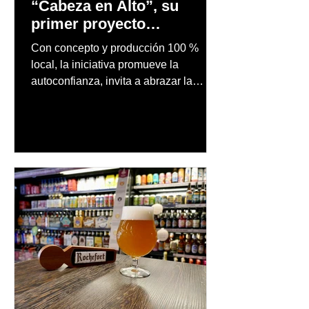
“Cabeza en Alto”, su
primer proyecto
audiovisual concebido y
Con concepto y producción 100 %
producido completamente
local, la iniciativa promueve la
en Puerto Rico
autoconfianza, invita a abrazar la
autenticidad y anima a las personas a
afrontar cada reto con seguridad y
orgullo, consolidando un mensaje de
confianza y expresión personal