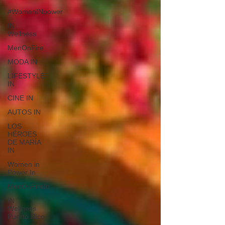
#WomenINpower
IN
Wellness
MenOnFire
MODA IN
LIFESTYLE
IN
CINE IN
AUTOS IN
LOS
HÉROES
DE MARÍA
IN
Women in
Power In
MenOnFireIn
IN
Wellness
Puerto Rico