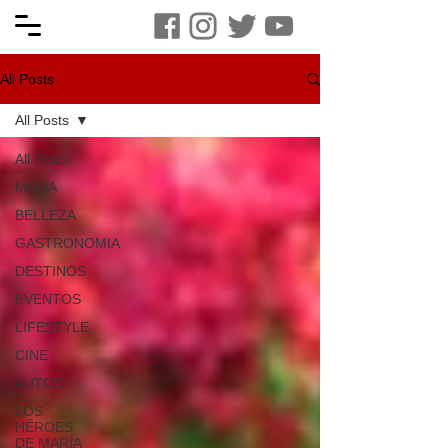
All Posts
All Posts
All Posts
MODA
BELLEZA
GASTRONOMIA
DESTINOS
EVENTOS
LIFESTYLE
CINE
AUTOS
LOS
HÉROES
DE MARÍA