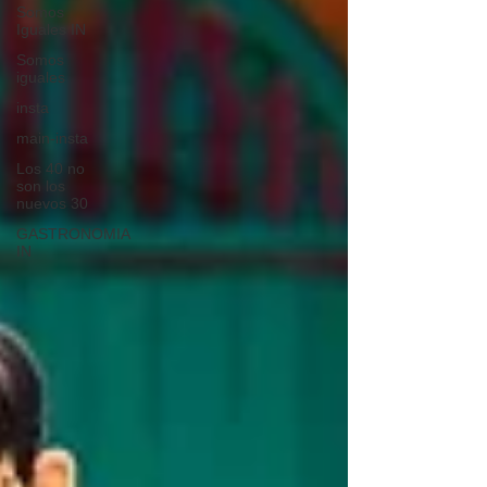
Somos
Iguales IN
Somos
iguales
insta
main-insta
Los 40 no
son los
nuevos 30
GASTRONOMIA
IN