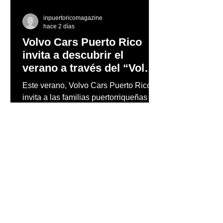
inpuertoricomagazine
hace 2 días
Volvo Cars Puerto Rico
invita a descubrir el
verano a través del “Volvo
Summer Road Trip”
Este verano, Volvo Cars Puerto Rico
invita a las familias puertorriqueñas a
redescubrir la Isla con el Volvo
Summer Road Trip, una iniciativa
creada junto a los embajadores de la
marca