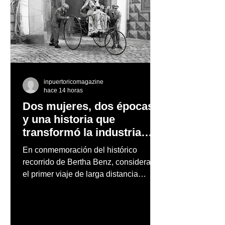
inpuertoricomagazine
hace 14 horas
Dos mujeres, dos épocas
y una historia que
transformó la industria
automotriz
En conmemoración del histórico
recorrido de Bertha Benz, considerado
el primer viaje de larga distancia
realizado por una mujer en automóvil,
Mercedes-Benz reconoce también la
trayectoria de Carmen Delia González
Rosa