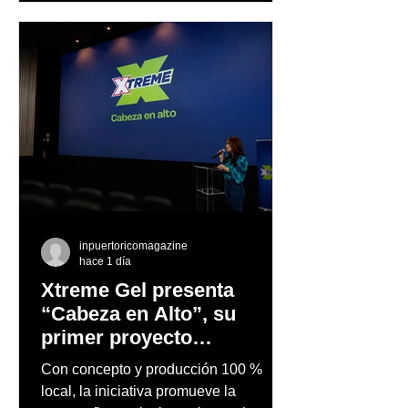
inpuertoricomagazine
hace 1 día
Xtreme Gel presenta
“Cabeza en Alto”, su
primer proyecto
audiovisual concebido y
Con concepto y producción 100 %
producido completamente
local, la iniciativa promueve la