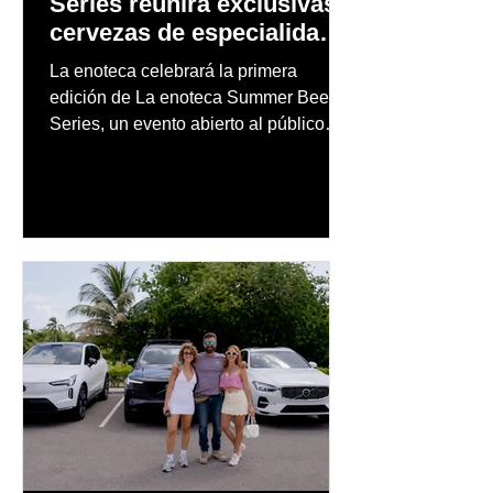
Series reunirá exclusivas
cervezas de especialidad
en un evento abierto al
La enoteca celebrará la primera
público
edición de La enoteca Summer Beer
Series, un evento abierto al público
que reunirá una cuidada selección de
cervezas nacionales e internacionales,
música en vivo y un menú especial
diseñado para complementar la
experiencia