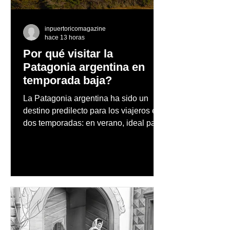
saludable hoy
inpuertoricomagazine
hace 13 horas
Por qué visitar la
Patagonia argentina en
temporada baja?
La Patagonia argentina ha sido un
destino predilecto para los viajeros en
dos temporadas: en verano, ideal para
vacaciones familiares de descanso y
aventura en la naturaleza, entre
cascadas y lagos; y en invierno, para
quienes disfrutan del frío, la
observación de pingüinos y los días
nevados en las montañas