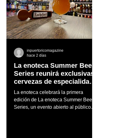
inpuertoricomagazine
hace 2 días
La enoteca Summer Beer
Series reunirá exclusivas
cervezas de especialidad
en un evento abierto al
La enoteca celebrará la primera
público
edición de La enoteca Summer Beer
Series, un evento abierto al público
que reunirá una cuidada selección de
cervezas nacionales e internacionales,
música en vivo y un menú especial
diseñado para complementar la