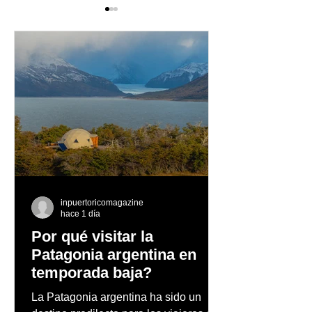
La enoteca Summer
Ricky Martin ci
Beer Series reunirá
éxito su gira po
exclusivas cervezas de
Europa
especialidad en un
evento abierto al público
inpuertoricomagazine
hace 1 día
Por qué visitar la
Patagonia argentina en
temporada baja?
La Patagonia argentina ha sido un