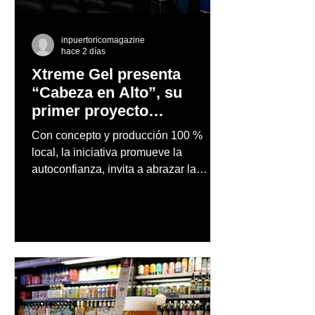
inpuertoricomagazine
hace 2 días
Xtreme Gel presenta
“Cabeza en Alto”, su
primer proyecto
audiovisual concebido y
Con concepto y producción 100 %
producido completamente
local, la iniciativa promueve la
en Puerto Rico
autoconfianza, invita a abrazar la
autenticidad y anima a las personas a
afrontar cada reto con seguridad y
orgullo, consolidando un mensaje de
confianza y expresión personal