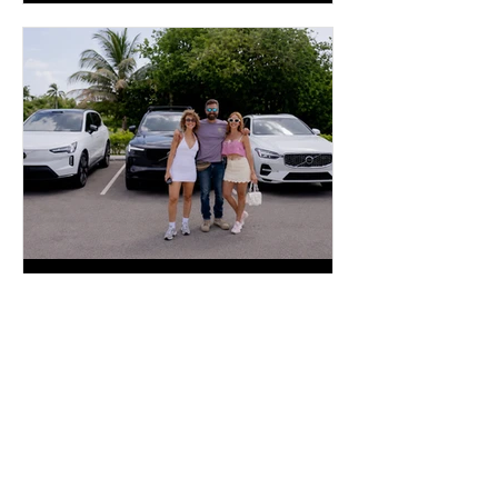
experiencia
inpuertoricomagazine
hace 3 días
Volvo Cars Puerto Rico
invita a descubrir el
verano a través del “Volvo
Summer Road Trip”
Este verano, Volvo Cars Puerto Rico
invita a las familias puertorriqueñas a