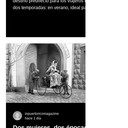
destino predilecto para los viajeros en
dos temporadas: en verano, ideal para
vacaciones familiares de descanso y
aventura en la naturaleza, entre
cascadas y lagos; y en invierno, para
quienes disfrutan del frío, la
observación de pingüinos y los días
nevados en las montañas
inpuertoricomagazine
hace 1 día
Dos mujeres, dos épocas