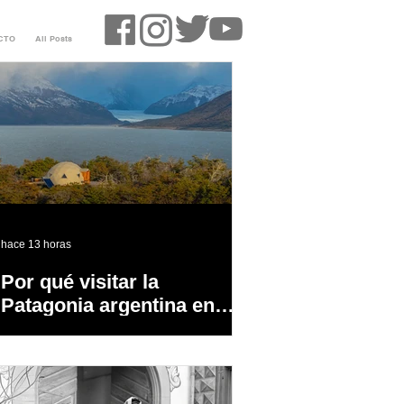
CTO
All Posts
hace 13 horas
Por qué visitar la
Patagonia argentina en
temporada baja?