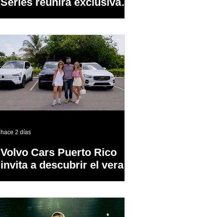
Series reunirá exclusivas
cervezas de especialidad
en un evento abierto al
público
hace 2 días
Volvo Cars Puerto Rico
invita a descubrir el verano
a través del “Volvo
Summer Road Trip”