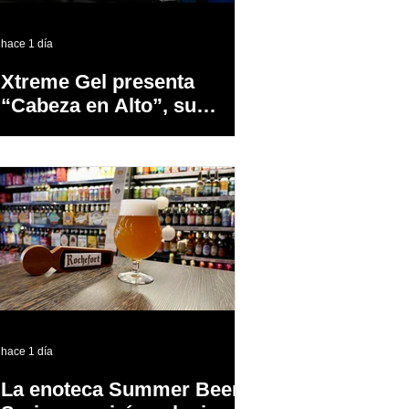
hace 1 día
Xtreme Gel presenta
“Cabeza en Alto”, su
primer proyecto
audiovisual concebido y
producido completamente
en Puerto Rico
hace 1 día
La enoteca Summer Beer