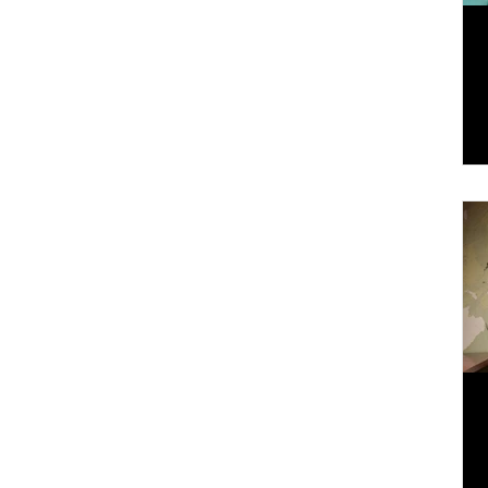
za
o
en