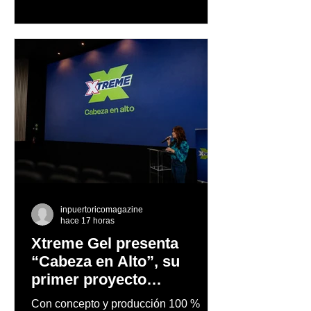
trayectoria de Carmen Delia González
Rosa
inpuertoricomagazine
hace 17 horas
Xtreme Gel presenta
“Cabeza en Alto”, su
primer proyecto
audiovisual concebido y
Con concepto y producción 100 %