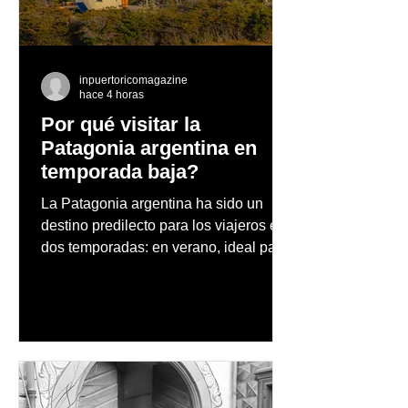
Canvas: Ocean Edition
quinto restaura
inpuertoricomagazine
hace 4 horas
Por qué visitar la
Patagonia argentina en
temporada baja?
La Patagonia argentina ha sido un
destino predilecto para los viajeros en
dos temporadas: en verano, ideal para
vacaciones familiares de descanso y
aventura en la naturaleza, entre
cascadas y lagos; y en invierno, para
quienes disfrutan del frío, la
observación de pingüinos y los días
nevados en las montañas