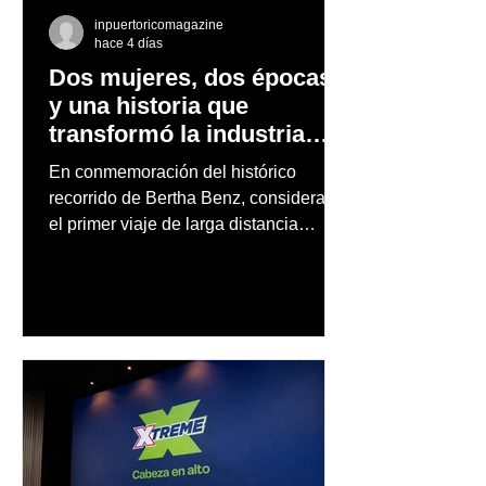
inpuertoricomagazine
hace 4 días
Dos mujeres, dos épocas
y una historia que
transformó la industria
automotriz
En conmemoración del histórico
recorrido de Bertha Benz, considerado
el primer viaje de larga distancia
realizado por una mujer en automóvil,
Mercedes-Benz reconoce también la
trayectoria de Carmen Delia González
Rosa