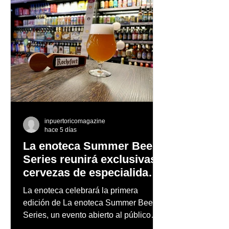
inpuertoricomagazine
hace 5 días
La enoteca Summer Beer
Series reunirá exclusivas
cervezas de especialidad
en un evento abierto al
La enoteca celebrará la primera
público
edición de La enoteca Summer Beer
Series, un evento abierto al público
que reunirá una cuidada selección de