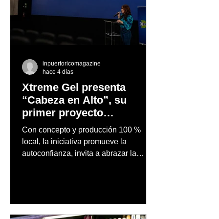
inpuertoricomagazine
hace 4 días
Xtreme Gel presenta
“Cabeza en Alto”, su
primer proyecto
audiovisual concebido y
Con concepto y producción 100 %
producido completamente
local, la iniciativa promueve la
en Puerto Rico
autoconfianza, invita a abrazar la
autenticidad y anima a las personas a
afrontar cada reto con seguridad y
orgullo, consolidando un mensaje de
confianza y expresión personal