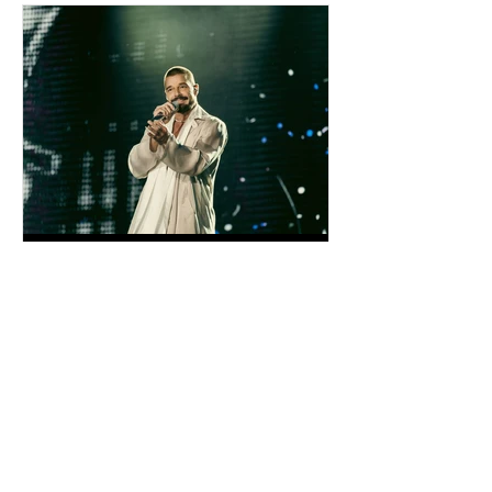
inpuertoricomagazine
hace 3 días
Ricky Martin cierra con
éxito su gira por Asia y
Europa
Tras conquistar los continentes de Asia
y Europa, con una serie de
presentaciones que reunieron a miles