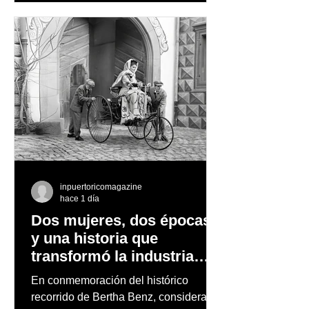
observación de pingüinos y los días
nevados en las montañas
inpuertoricomagazine
hace 1 día
Dos mujeres, dos épocas
y una historia que
transformó la industria
automotriz
En conmemoración del histórico
recorrido de Bertha Benz, considerado