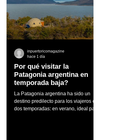
LG presentará robot
Eclíptica Atelie
para el hogar en CES
presentó la Col
2026, compartiendo su
de 25 Aniversar
visión del “Zero Labor
“Vaivén Solar”
Home”
inspirada en e
icónico de Eclí
inpuertoricomagazine
hace 1 día
Por qué visitar la
Patagonia argentina en
temporada baja?
La Patagonia argentina ha sido un
destino predilecto para los viajeros en
dos temporadas: en verano, ideal para
vacaciones familiares de descanso y
aventura en la naturaleza, entre
cascadas y lagos; y en invierno, para
quienes disfrutan del frío, la