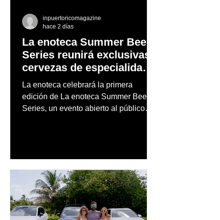
inpuertoricomagazine
hace 2 días
La enoteca Summer Beer
Series reunirá exclusivas
cervezas de especialidad
en un evento abierto al
La enoteca celebrará la primera
público
edición de La enoteca Summer Beer
Series, un evento abierto al público
que reunirá una cuidada selección de
cervezas nacionales e internacionales,
música en vivo y un menú especial
diseñado para complementar la
experiencia