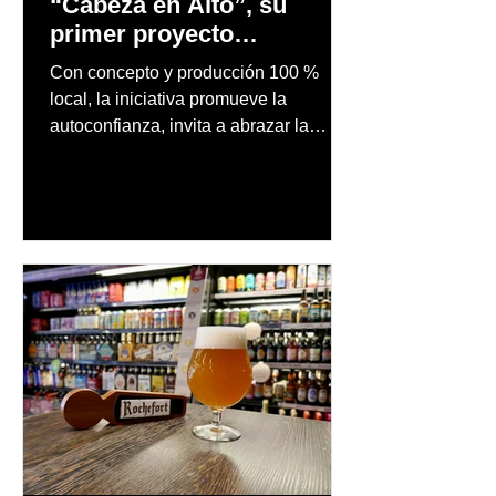
“Cabeza en Alto”, su
primer proyecto
audiovisual concebido y
Con concepto y producción 100 %
producido completamente
local, la iniciativa promueve la
en Puerto Rico
autoconfianza, invita a abrazar la
autenticidad y anima a las personas a
afrontar cada reto con seguridad y
orgullo, consolidando un mensaje de
confianza y expresión personal