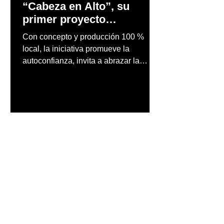
“Cabeza en Alto”, su
primer proyecto
audiovisual concebido y
Con concepto y producción 100 %
producido completamente
local, la iniciativa promueve la
en Puerto Rico
autoconfianza, invita a abrazar la
autenticidad y anima a las personas a
afrontar cada reto con seguridad y
orgullo, consolidando un mensaje de
confianza y expresión personal