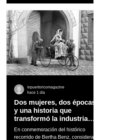
quienes disfrutan del frío, la
observación de pingüinos y los días
nevados en las montañas
inpuertoricomagazine
hace 1 día
Dos mujeres, dos épocas
y una historia que
transformó la industria
automotriz
En conmemoración del histórico
recorrido de Bertha Benz, considerado