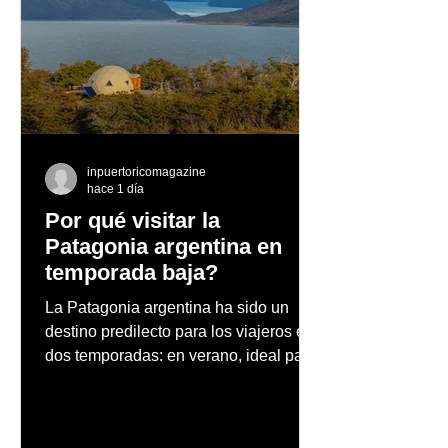
Texaco con Techron
Las experienci
presenta a Fabianne
más exclusivas
Besosa en su Racing
Marriott Interna
Team
el Caribe y
Latinoamérica 
recibir 2026
inpuertoricomagazine
hace 1 día
Por qué visitar la
Patagonia argentina en
temporada baja?
La Patagonia argentina ha sido un
destino predilecto para los viajeros en
dos temporadas: en verano, ideal para
vacaciones familiares de descanso y
aventura en la naturaleza, entre
cascadas y lagos; y en invierno, para