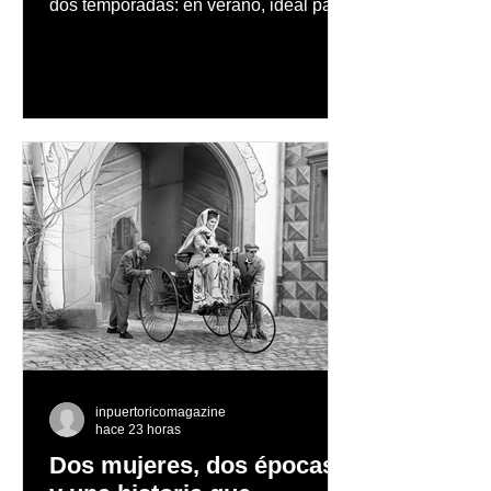
dos temporadas: en verano, ideal para
vacaciones familiares de descanso y
aventura en la naturaleza, entre
cascadas y lagos; y en invierno, para
quienes disfrutan del frío, la
observación de pingüinos y los días
nevados en las montañas
inpuertoricomagazine
hace 23 horas
Dos mujeres, dos épocas