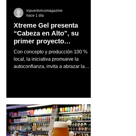
inpuertoricomagazine
hace 1 día
Xtreme Gel presenta
“Cabeza en Alto”, su
primer proyecto
audiovisual concebido y
Con concepto y producción 100 %
producido completamente
local, la iniciativa promueve la
en Puerto Rico
autoconfianza, invita a abrazar la
autenticidad y anima a las personas a
afrontar cada reto con seguridad y
orgullo, consolidando un mensaje de
confianza y expresión personal