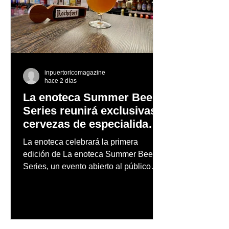
inpuertoricomagazine
hace 2 días
La enoteca Summer Beer
Series reunirá exclusivas
cervezas de especialidad
en un evento abierto al
La enoteca celebrará la primera
público
edición de La enoteca Summer Beer
Series, un evento abierto al público
que reunirá una cuidada selección de
cervezas nacionales e internacionales,
música en vivo y un menú especial
diseñado para complementar la
experiencia