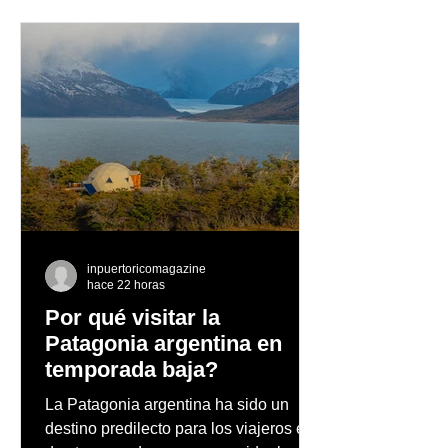
La Concha Resort
Laura Pausini 
celebra la ceremonia de
Puerto Rico co
la primera piedra de
concierto todo
LUXE AZUL, el nuevo La
Concha Resort Beach
Club
inpuertoricomagazine
hace 22 horas
Por qué visitar la
Patagonia argentina en
temporada baja?
La Patagonia argentina ha sido un
destino predilecto para los viajeros en