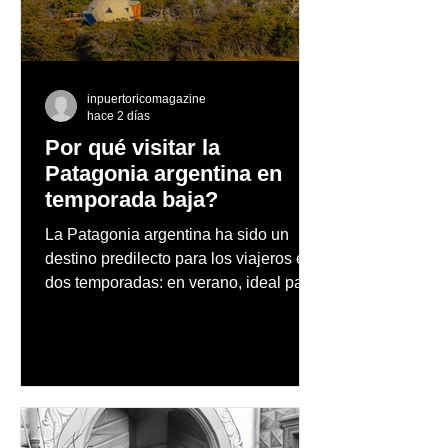
continúa su expansión
grandes hábito
dentro y fuera de PR
construir una 
saludable hoy
inpuertoricomagazine
hace 2 días
Por qué visitar la
Patagonia argentina en
temporada baja?
La Patagonia argentina ha sido un
destino predilecto para los viajeros en
dos temporadas: en verano, ideal para
vacaciones familiares de descanso y
aventura en la naturaleza, entre
cascadas y lagos; y en invierno, para
quienes disfrutan del frío, la
observación de pingüinos y los días
nevados en las montañas