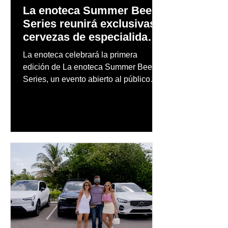
La enoteca Summer Beer
Series reunirá exclusivas
cervezas de especialidad
en un evento abierto al
La enoteca celebrará la primera
público
edición de La enoteca Summer Beer
Series, un evento abierto al público
que reunirá una cuidada selección de
cervezas nacionales e internacionales,
música en vivo y un menú especial
diseñado para complementar la
experiencia