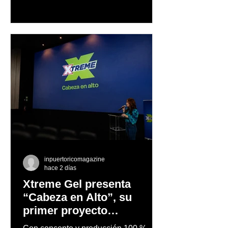
trayectoria de Carmen Delia González
Rosa
inpuertoricomagazine
hace 2 días
Xtreme Gel presenta
“Cabeza en Alto”, su
primer proyecto
audiovisual concebido y