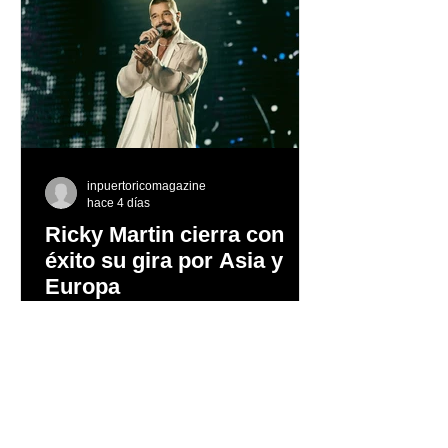
inpuertoricomagazine
hace 4 días
Ricky Martin cierra con
éxito su gira por Asia y
Europa
Tras conquistar los continentes de Asia
y Europa, con una serie de
presentaciones que reunieron a miles
de fanáticos y reafirmaron su posición
como uno de los artistas latinos más
influyentes, exitosos y respetados de