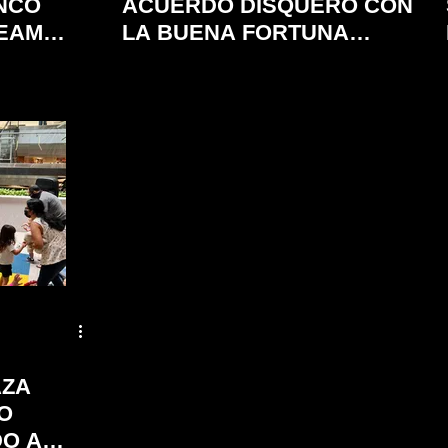
NCO
ACUERDO DISQUERO CON
REAM
LA BUENA FORTUNA
MUSIC Y ESTRENAN
ITTLE
NUEVO SENCILLO
AZA
O
DO A