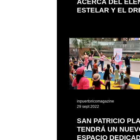
ACERCA DEL ELE
ESTELAR Y EL D
TEAM DETRÁS DE
CÁMARA DE THE L
MERMAID
inpuertoricomagazine
29 sept 2022
SAN PATRICIO PL
TENDRÁ UN NUEV
ESPACIO DEDICA