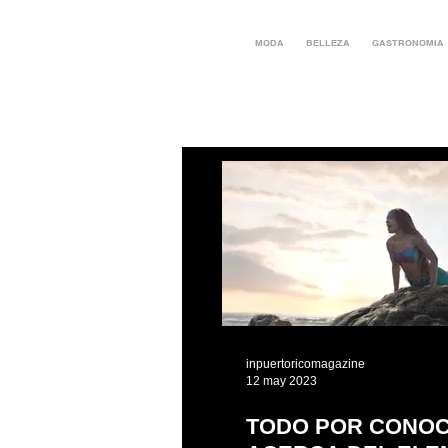
MODA
BELLEZA
GASTRONOMIA
inpuertoricomagazine
12 may 2023
TODO POR CONO