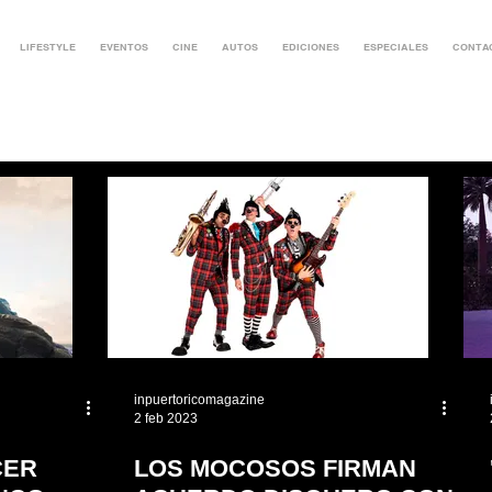
LIFESTYLE
EVENTOS
CINE
AUTOS
EDICIONES
ESPECIALES
CONTA
inpuertoricomagazine
2 feb 2023
CER
LOS MOCOSOS FIRMAN