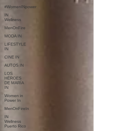
#WomenINpower
IN
Wellness
MenOnFire
MODA IN
LIFESTYLE
IN
CINE IN
AUTOS IN
LOS
HÉROES
DE MARÍA
IN
Women in
Power In
MenOnFireIn
IN
Wellness
Puerto Rico