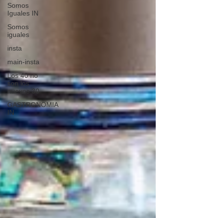
Somos
Iguales IN
Somos
iguales
insta
main-insta
Los 40 no
son los
nuevos 30
GASTRONOMIA
IN