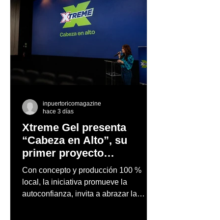
inpuertoricomagazine
hace 3 días
Xtreme Gel presenta
“Cabeza en Alto”, su
primer proyecto
audiovisual concebido y
Con concepto y producción 100 %
producido completamente
local, la iniciativa promueve la
en Puerto Rico
autoconfianza, invita a abrazar la
autenticidad y anima a las personas a
afrontar cada reto con seguridad y