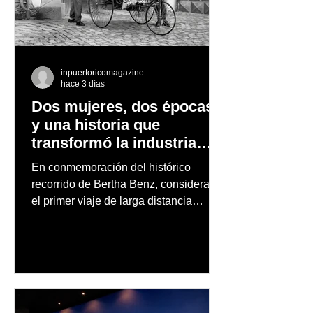
inpuertoricomagazine
hace 3 días
Dos mujeres, dos épocas
y una historia que
transformó la industria
automotriz
En conmemoración del histórico
recorrido de Bertha Benz, considerado
el primer viaje de larga distancia
realizado por una mujer en automóvil,
Mercedes-Benz reconoce también la
trayectoria de Carmen Delia González
Rosa