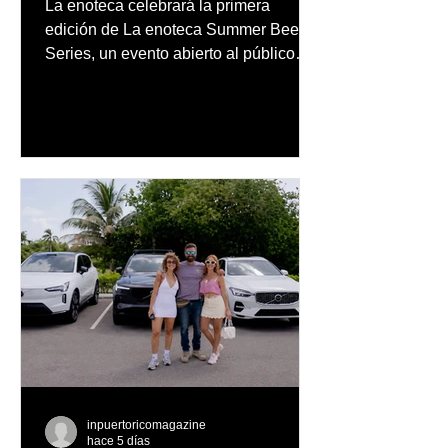
La enoteca celebrará la primera
público
edición de La enoteca Summer Beer
Series, un evento abierto al público
que reunirá una cuidada selección de
cervezas nacionales e internacionales,
música en vivo y un menú especial
diseñado para complementar la
experiencia
inpuertoricomagazine
hace 5 días