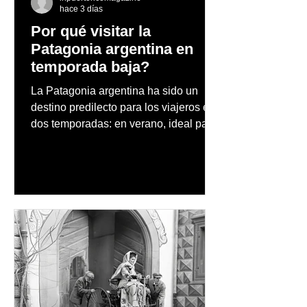
hace 3 días
Por qué visitar la
Patagonia argentina en
temporada baja?
La Patagonia argentina ha sido un
destino predilecto para los viajeros en
dos temporadas: en verano, ideal para
vacaciones familiares de descanso y
aventura en la naturaleza, entre
cascadas y lagos; y en invierno, para
quienes disfrutan del frío, la
observación de pingüinos y los días
nevados en las montañas