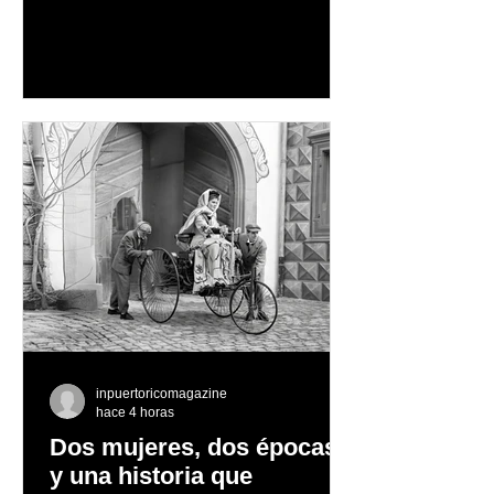
vacaciones familiares de descanso y
aventura en la naturaleza, entre
cascadas y lagos; y en invierno, para
quienes disfrutan del frío, la
observación de pingüinos y los días
nevados en las montañas
inpuertoricomagazine
hace 4 horas
Dos mujeres, dos épocas
y una historia que