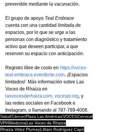
prevenible mediante la vacunación.
El grupo de apoyo 
Teal Embrace
cuenta con una cantidad limitada de 
espacios, por lo que se urge a las 
personas con diagnóstico y tratamiento 
activo que deseen participar, a que 
reserven su espacio con anticipación.
Registro libre de costo en 
https://voces-
teal-embrace.eventbrite.com
. ¡Espacios 
limitados!  Más información sobre Las 
Voces de Rhaiza en
lasvocesderhaiza.com
, 
vocespr.org
, y 
las redes sociales en Facebook e 
Instagram, o llamando al 787-789-4008.
Salud
Cáncer
Plaza Las Américas
VOCES
Cervical
VPH
Medicina
Las Voces de Rhaiza
Rhaiza Vélez Plumey
Lilliam Rodríguez Capó