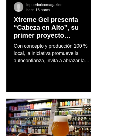
inpuertoricomagazine
hace 16 horas
Xtreme Gel presenta
“Cabeza en Alto”, su
primer proyecto
audiovisual concebido y
Con concepto y producción 100 %
producido completamente
local, la iniciativa promueve la
en Puerto Rico
autoconfianza, invita a abrazar la
autenticidad y anima a las personas a
afrontar cada reto con seguridad y
orgullo, consolidando un mensaje de
confianza y expresión personal