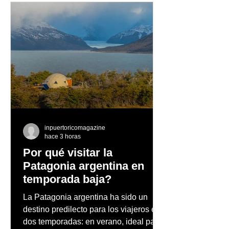
La enoteca Summer
Ricky Martin ci
Beer Series reunirá
éxito su gira po
exclusivas cervezas de
Europa
especialidad en un
evento abierto al público
inpuertoricomagazine
hace 3 horas
Por qué visitar la
Patagonia argentina en
temporada baja?
La Patagonia argentina ha sido un
destino predilecto para los viajeros en
dos temporadas: en verano, ideal para