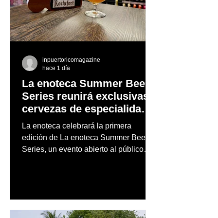
inpuertoricomagazine
hace 1 día
La enoteca Summer Beer
Series reunirá exclusivas
cervezas de especialidad
en un evento abierto al
La enoteca celebrará la primera
público
edición de La enoteca Summer Beer
Series, un evento abierto al público
que reunirá una cuidada selección de
cervezas nacionales e internacionales,
música en vivo y un menú especial
diseñado para complementar la
experiencia