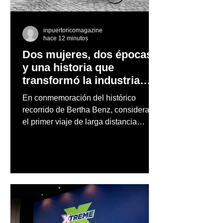
el Caribe y
Latinoamérica 
recibir 2026
inpuertoricomagazine
hace 12 minutos
Dos mujeres, dos épocas
y una historia que
transformó la industria
automotriz
En conmemoración del histórico
recorrido de Bertha Benz, considerado
el primer viaje de larga distancia
realizado por una mujer en automóvil,
Mercedes-Benz reconoce también la
trayectoria de Carmen Delia González
Rosa