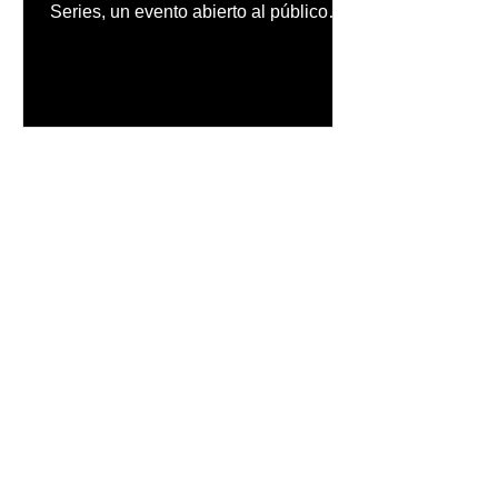
Series, un evento abierto al público
que reunirá una cuidada selección de
cervezas nacionales e internacionales,
música en vivo y un menú especial
diseñado para complementar la
experiencia