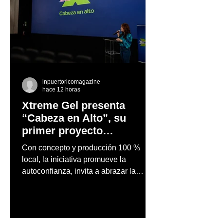
inpuertoricomagazine
hace 12 horas
Xtreme Gel presenta
“Cabeza en Alto”, su
primer proyecto
audiovisual concebido y
Con concepto y producción 100 %
producido completamente
local, la iniciativa promueve la
en Puerto Rico
autoconfianza, invita a abrazar la
autenticidad y anima a las personas a
afrontar cada reto con seguridad y
orgullo, consolidando un mensaje de
confianza y expresión personal