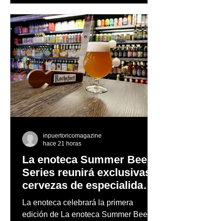
inpuertoricomagazine
hace 21 horas
La enoteca Summer Beer
Series reunirá exclusivas
cervezas de especialidad
en un evento abierto al
La enoteca celebrará la primera
público
edición de La enoteca Summer Beer