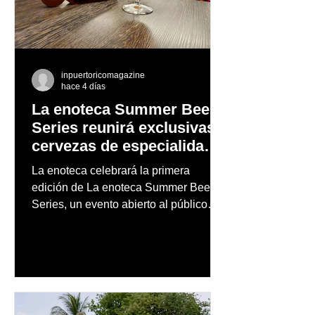
inpuertoricomagazine
hace 4 días
La enoteca Summer Beer
Series reunirá exclusivas
cervezas de especialidad
en un evento abierto al
La enoteca celebrará la primera
público
edición de La enoteca Summer Beer
Series, un evento abierto al público
que reunirá una cuidada selección de
cervezas nacionales e internacionales,
música en vivo y un menú especial
diseñado para complementar la
experiencia