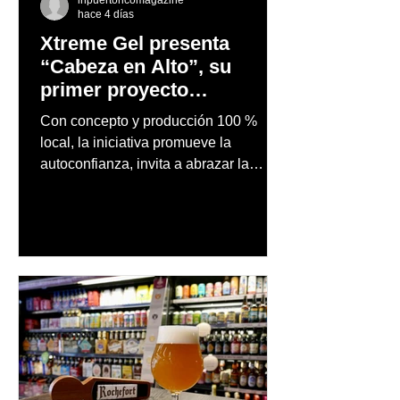
hace 4 días
Xtreme Gel presenta
“Cabeza en Alto”, su
primer proyecto
audiovisual concebido y
Con concepto y producción 100 %
producido completamente
local, la iniciativa promueve la
en Puerto Rico
autoconfianza, invita a abrazar la
autenticidad y anima a las personas a
afrontar cada reto con seguridad y
orgullo, consolidando un mensaje de
confianza y expresión personal