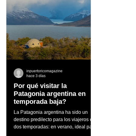
Llega la nueva Toyota
“La Movida del
RAV4 Plug‑in Hybrid
se apodera de 
2026
Américas
inpuertoricomagazine
hace 3 días
Por qué visitar la
Patagonia argentina en
temporada baja?
La Patagonia argentina ha sido un
destino predilecto para los viajeros en
dos temporadas: en verano, ideal para
vacaciones familiares de descanso y