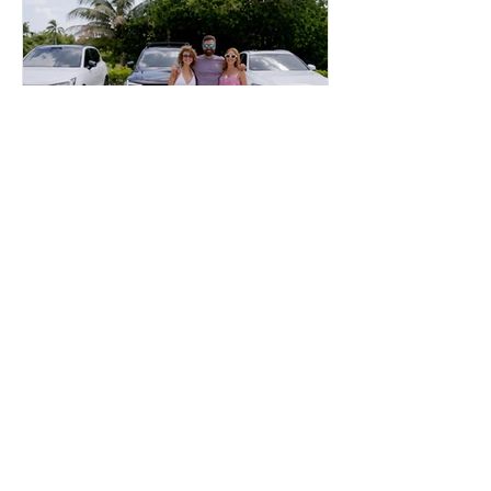
inpuertoricomagazine
hace 5 días
Volvo Cars Puerto Rico
invita a descubrir el
verano a través del “Volvo
Summer Road Trip”
Este verano, Volvo Cars Puerto Rico
invita a las familias puertorriqueñas a
redescubrir la Isla con el Volvo
Summer Road Trip, una iniciativa
creada junto a los embajadores de la