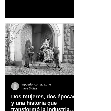
aventura en la naturaleza, entre
cascadas y lagos; y en invierno, para
quienes disfrutan del frío, la
observación de pingüinos y los días
nevados en las montañas
inpuertoricomagazine
hace 3 días
Dos mujeres, dos épocas
y una historia que
transformó la industria