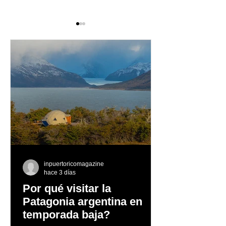
LG Electronics lanza
¿Sabes lo que 
Sports Playbook
opioide?
inpuertoricomagazine
hace 3 días
Por qué visitar la
Patagonia argentina en
temporada baja?