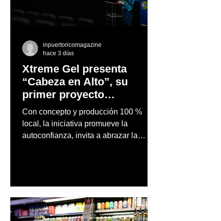
inpuertoricomagazine
hace 3 días
Xtreme Gel presenta
“Cabeza en Alto”, su
primer proyecto
audiovisual concebido y
Con concepto y producción 100 %
producido completamente
local, la iniciativa promueve la
en Puerto Rico
autoconfianza, invita a abrazar la
autenticidad y anima a las personas a
afrontar cada reto con seguridad y
orgullo, consolidando un mensaje de
confianza y expresión personal