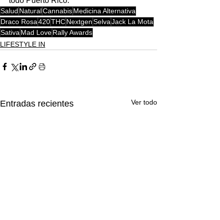
todo Puerto Rico.
Salud
Natural
Cannabis
Medicina Alternativa
Draco Rosa
420
THC
Nextgen
Selva
Jack La Mota
Sativa
Mad Love
Rally Awards
LIFESTYLE IN
Ver todo
Entradas recientes