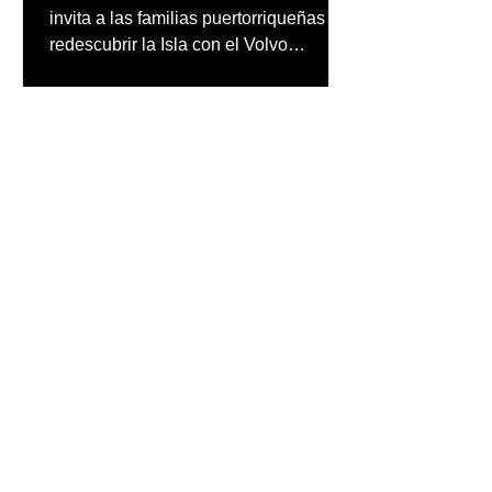
invita a las familias puertorriqueñas a
redescubrir la Isla con el Volvo
Summer Road Trip, una iniciativa
creada junto a los embajadores de la
marca
inpuertoricomagazine
hace 5 días