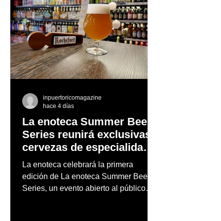
inpuertoricomagazine
hace 4 días
La enoteca Summer Beer
Series reunirá exclusivas
cervezas de especialidad
en un evento abierto al
La enoteca celebrará la primera
público
edición de La enoteca Summer Beer
Series, un evento abierto al público
que reunirá una cuidada selección de
cervezas nacionales e internacionales,