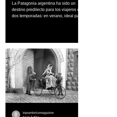
La Patagonia argentina ha sido un
destino predilecto para los viajeros en
dos temporadas: en verano, ideal para
vacaciones familiares de descanso y
aventura en la naturaleza, entre
cascadas y lagos; y en invierno, para
quienes disfrutan del frío, la
observación de pingüinos y los días
nevados en las montañas
inpuertoricomagazine