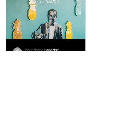
inpuertoricomagazine
9 jul
Caribe Hilton celebra el
legado de la Piña Colada,
el cóctel oficial de Puerto
Rico
Piña Colada Club reunirá del 10 al 12
de julio a reconocidos mixólogos,
experiencias gastronómicas exclusivas
y actividades para toda la familia en el
lugar donde nació hace más de 70
años el cóctel más emblemático del