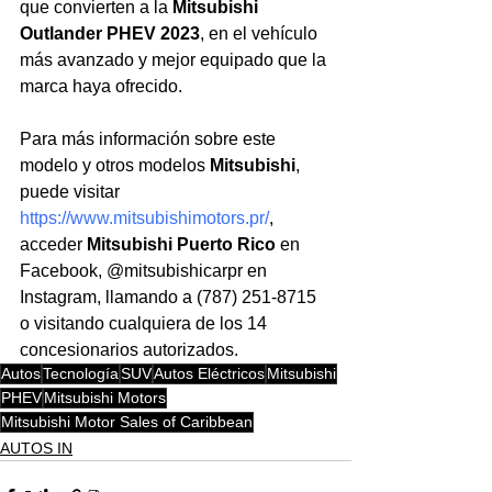
que convierten a la 
Mitsubishi 
Outlander PHEV 2023
, en el vehículo 
más avanzado y mejor equipado que la 
marca haya ofrecido.
Para más información sobre este 
modelo y otros modelos 
Mitsubishi
, 
puede visitar 
https://www.mitsubishimotors.pr/
,
acceder 
Mitsubishi Puerto Rico
 en 
Facebook, @mitsubishicarpr en 
Instagram, llamando a (787) 251-8715 
o visitando cualquiera de los 14 
concesionarios autorizados.
Autos
Tecnología
SUV
Autos Eléctricos
Mitsubishi
PHEV
Mitsubishi Motors
Mitsubishi Motor Sales of Caribbean
AUTOS IN