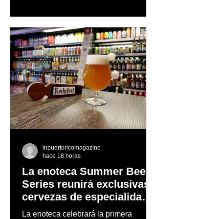
orgullo, consolidando un mensaje de
confianza y expresión personal
inpuertoricomagazine
hace 18 horas
La enoteca Summer Beer
Series reunirá exclusivas
cervezas de especialidad
en un evento abierto al
La enoteca celebrará la primera