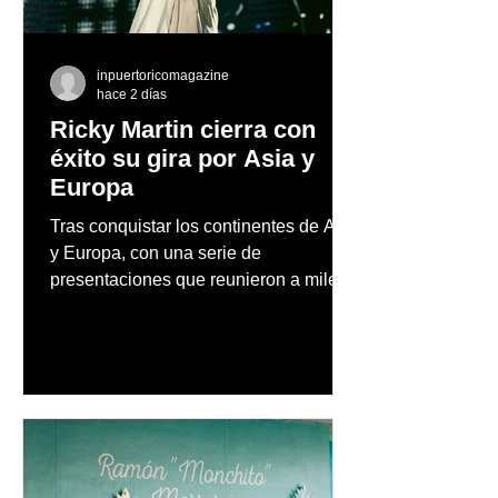
inpuertoricomagazine
hace 2 días
Ricky Martin cierra con
éxito su gira por Asia y
Europa
Tras conquistar los continentes de Asia
y Europa, con una serie de
presentaciones que reunieron a miles
de fanáticos y reafirmaron su posición
como uno de los artistas latinos más
influyentes, exitosos y respetados de
todos los tiempos, Ricky Martin se
prepara para llevar el fenómeno de
"Ricky Martin Live"