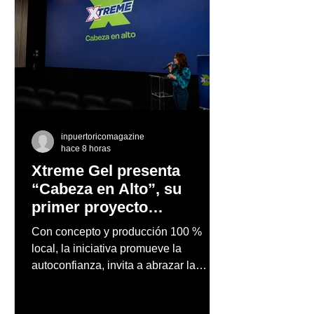
LANZA PRIMER
PORSCHE CEL
SNEAKER DISEÑADO
AÑOS EN PUER
100% EN PUERTO RICO
JUNTO A GAR
EUROPA
inpuertoricomagazine
hace 8 horas
Xtreme Gel presenta
“Cabeza en Alto”, su
primer proyecto
audiovisual concebido y
Con concepto y producción 100 %
producido completamente
local, la iniciativa promueve la
en Puerto Rico
autoconfianza, invita a abrazar la
autenticidad y anima a las personas a
afrontar cada reto con seguridad y