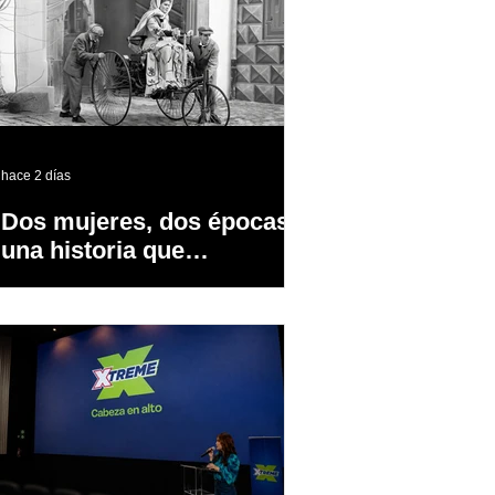
hace 2 días
Dos mujeres, dos épocas y
una historia que
transformó la industria
automotriz