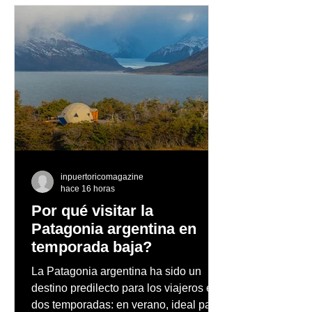
Tres Santos Mezcal
Pequeñas decis
continúa su expansión
grandes hábito
dentro y fuera de PR
construir una 
saludable hoy
inpuertoricomagazine
hace 16 horas
Por qué visitar la
Patagonia argentina en
temporada baja?
La Patagonia argentina ha sido un
destino predilecto para los viajeros en
dos temporadas: en verano, ideal para