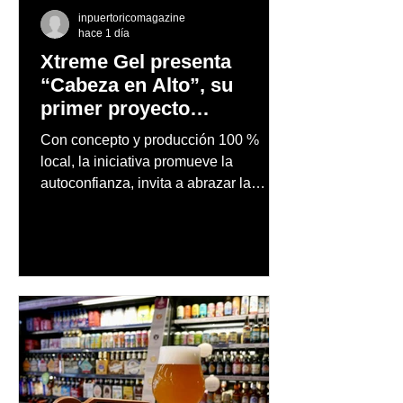
inpuertoricomagazine
hace 1 día
Xtreme Gel presenta
“Cabeza en Alto”, su
primer proyecto
audiovisual concebido y
Con concepto y producción 100 %
producido completamente
local, la iniciativa promueve la
en Puerto Rico
autoconfianza, invita a abrazar la
autenticidad y anima a las personas a
afrontar cada reto con seguridad y
orgullo, consolidando un mensaje de
confianza y expresión personal