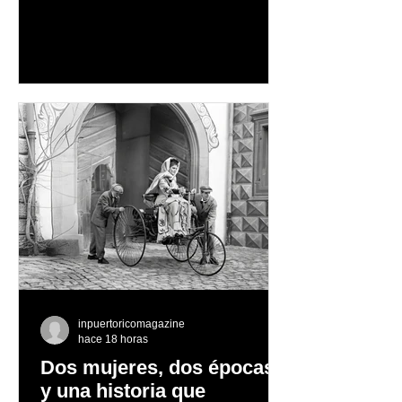
vacaciones familiares de descanso y
aventura en la naturaleza, entre
cascadas y lagos; y en invierno, para
quienes disfrutan del frío, la
observación de pingüinos y los días
nevados en las montañas
inpuertoricomagazine
hace 18 horas
Dos mujeres, dos épocas
y una historia que