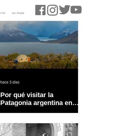
CTO
All Posts
hace 3 días
Por qué visitar la
Patagonia argentina en
temporada baja?