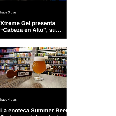
hace 3 días
Xtreme Gel presenta
“Cabeza en Alto”, su
primer proyecto
audiovisual concebido y
producido completamente
en Puerto Rico
hace 4 días
La enoteca Summer Beer