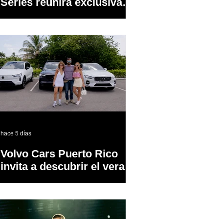
Series reunirá exclusivas
cervezas de especialidad
en un evento abierto al
público
hace 5 días
Volvo Cars Puerto Rico
invita a descubrir el verano
a través del “Volvo
Summer Road Trip”