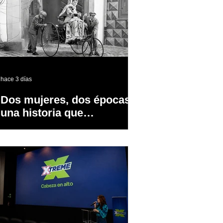
hace 3 días
Dos mujeres, dos épocas y
una historia que
transformó la industria
automotriz