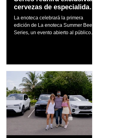
cervezas de especialidad
en un evento abierto al
La enoteca celebrará la primera
público
edición de La enoteca Summer Beer
Series, un evento abierto al público
que reunirá una cuidada selección de
cervezas nacionales e internacionales,
música en vivo y un menú especial
diseñado para complementar la
experiencia