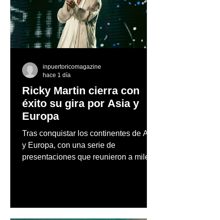
inpuertoricomagazine
hace 1 día
Ricky Martin cierra con
éxito su gira por Asia y
Europa
Tras conquistar los continentes de Asia
y Europa, con una serie de
presentaciones que reunieron a miles
de fanáticos y reafirmaron su posición
como uno de los artistas latinos más
influyentes, exitosos y respetados de
todos los tiempos, Ricky Martin se
prepara para llevar el fenómeno de