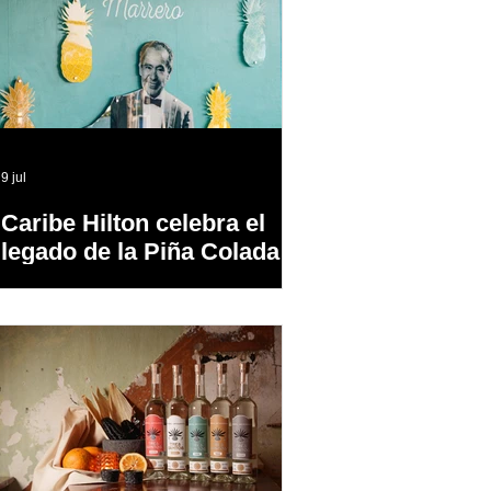
9 jul
Caribe Hilton celebra el
legado de la Piña Colada,
el cóctel oficial de Puerto
Rico