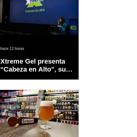
hace 12 horas
Xtreme Gel presenta
“Cabeza en Alto”, su
primer proyecto
audiovisual concebido y
producido completamente
en Puerto Rico