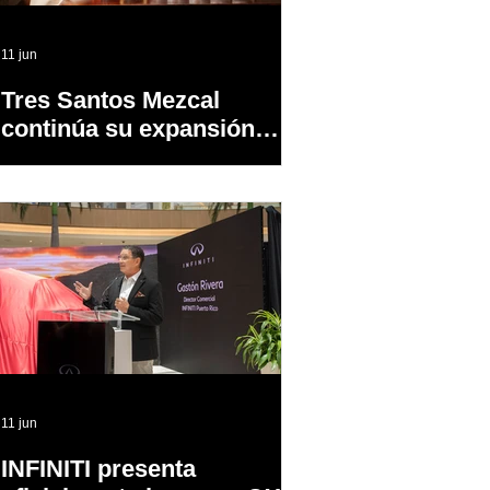
11 jun
Tres Santos Mezcal
continúa su expansión
dentro y fuera de PR
11 jun
INFINITI presenta