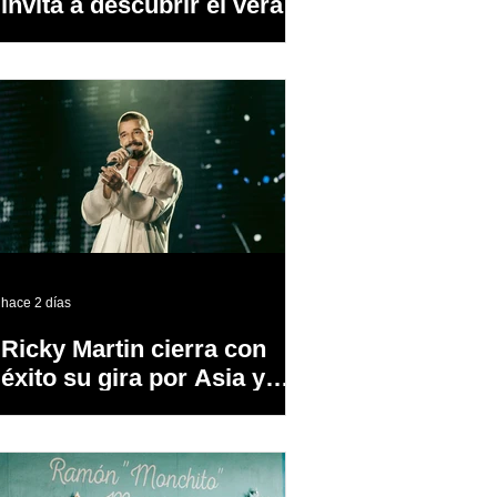
invita a descubrir el verano
a través del “Volvo
Summer Road Trip”
hace 2 días
Ricky Martin cierra con
éxito su gira por Asia y
Europa