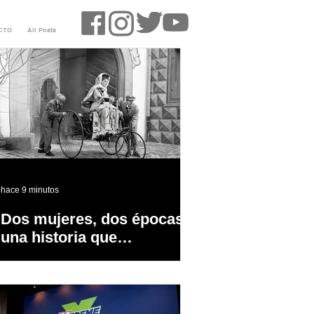
CTO
All Posts
hace 9 minutos
Dos mujeres, dos épocas y
una historia que
transformó la industria
automotriz