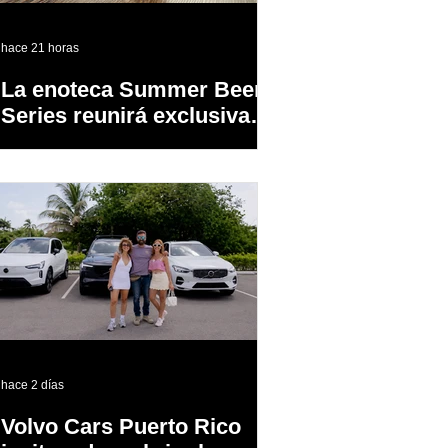
hace 21 horas
La enoteca Summer Beer
Series reunirá exclusivas
cervezas de especialidad
en un evento abierto al
público
hace 2 días
Volvo Cars Puerto Rico